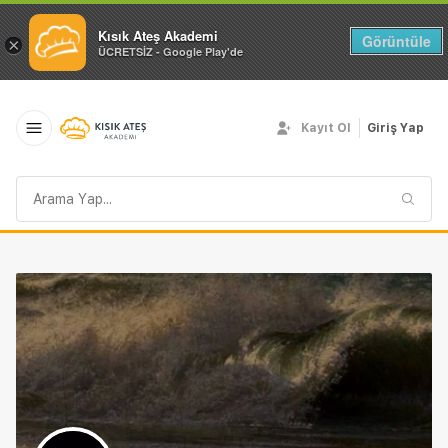
Kısık Ateş Akademi
Görüntüle
×
ÜCRETSİZ - Google Play'de
Kayıt Ol
Giriş Yap
Arama
sorgusu