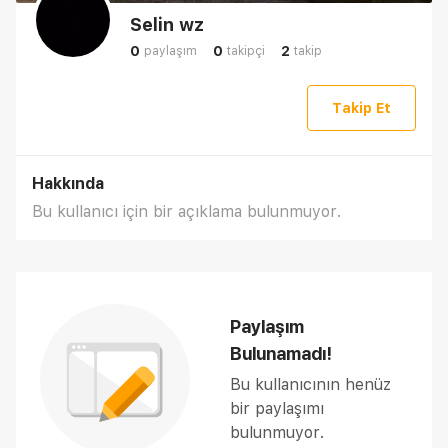
Selin wz
0
0
2
paylaşım
takipçi
takip
Takip Et
Hakkında
Bu kullanıcı için bir açıklama bulunmuyor.
Paylaşım
Bulunamadı!
Bu kullanıcının henüz
bir paylaşımı
bulunmuyor.