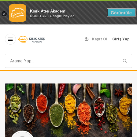
Kısık Ateş Akademi
Görüntüle
×
ÜCRETSİZ - Google Play'de
Kayıt Ol
Giriş Yap
Arama
sorgusu