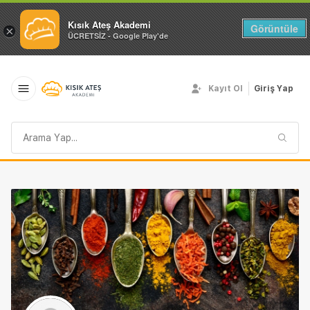
Kısık Ateş Akademi
Görüntüle
×
ÜCRETSİZ - Google Play'de
Kayıt Ol
Giriş Yap
Arama
sorgusu