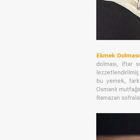
Ekmek Dolması 
dolması, iftar 
lezzetlendirilm
bu yemek, farkl
Osmanlı mutfağı
Ramazan sofrala