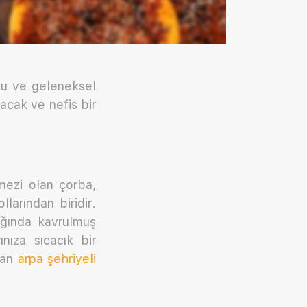
ucu ve geleneksel
acak ve nefis bir
lmezi olan çorba,
larından biridir.
ağında kavrulmuş
nıza sıcacık bir
yan
arpa şehriyeli