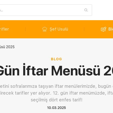
ifler
Şef Usulü
Bl
nüsü 2025
BLOG
Gün İftar Menüsü 
tini sofralarımıza taşıyan iftar menülerimizde, bugü
recek tarifler yer alıyor. 12. gün iftar menümüzde, ifta
seçilmiş dört enfes tarif!
10.03.2025