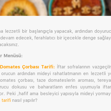
 ama lezzetli bir başlangıçla yapacak, ardından doyur
devam edecek, ferahlatıcı bir içecekle denge sağlay
acaksınız.
ar Menüsü:
 Domates Çorbası Tarifi:
İftar sofralarının vazgeçi
rucun ardından mideyi rahatlatmanın en lezzetli yol
domates çorbası, taze domateslerin aroması, terey
rucu dokusu ve baharatların enfes uyumuyla iftarı
or. Peki ,hafif ama besleyici yapısıyla mideyi yorma
tarifi
nasıl yapılır?