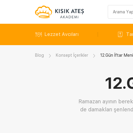
Arama
sorgusu
Lezzet Avcıları
Tar
Blog
Konsept İçerikler
12.Gün İftar Me
12.
Ramazan ayının bereke
de damakları şenlendi