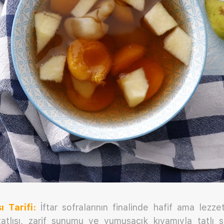
ı Tarifi:
İftar sofralarının finalinde hafif ama lezzet
tatlısı, zarif sunumu ve yumuşacık kıvamıyla tatlı s