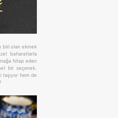
 biri olan ekmek
zel baharatlarla
amağa hitap eden
mel bir seçenek.
i taşıyor hem de
?