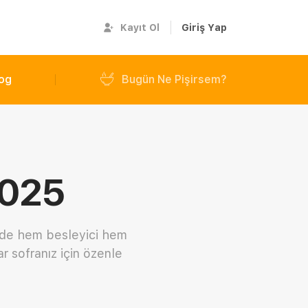
Kayıt Ol
Giriş Yap
og
Bugün Ne Pişirsem?
2025
n de hem besleyici hem
r sofranız için özenle