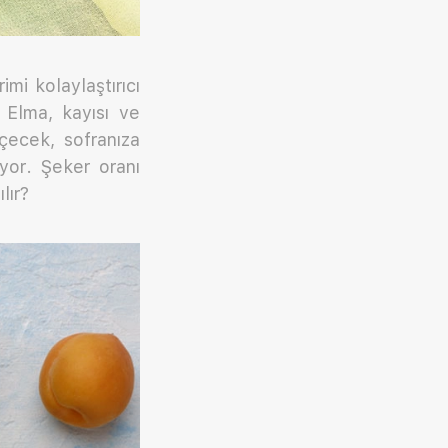
mi kolaylaştırıcı
 Elma, kayısı ve
içecek, sofranıza
yor. Şeker oranı
lır?