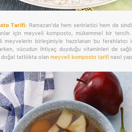
to Tarifi:
Ramazan'da hem serinletici hem de sindiri
anlar için meyveli komposto, mükemmel bir tercih.
li meyvelerin birleşimiyle hazırlanan bu ferahlatıcı 
arken, vücudun ihtiyaç duyduğu vitaminleri de sağlı
 doğal tatlılıkta olan
meyveli komposto tarifi
nasıl yapı