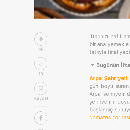
İftarınızı hafif
bir ana yemekle 
6B
tatlıyla final yap
📌
Bugünün İft
10
Arpa Şehriyeli
gün boyu süren o
Arpa şehriyeli 
Kaydet
şehriyenin doyu
başlangıç sunuy
domates çorbası 