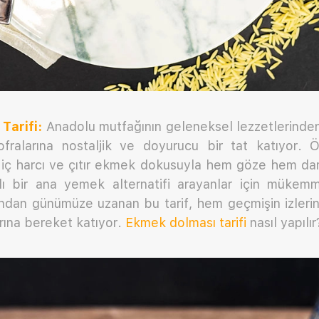
Tarifi:
Anadolu mutfağının geleneksel lezzetlerinden
sofralarına nostaljik ve doyurucu bir tat katıyor. Ö
iş iç harcı ve çıtır ekmek dokusuyla hem göze hem d
ı bir ana yemek alternatifi arayanlar için mükem
ndan günümüze uzanan bu tarif, hem geçmişin izlerin
rına bereket katıyor.
Ekmek dolması tarifi
nasıl yapılır