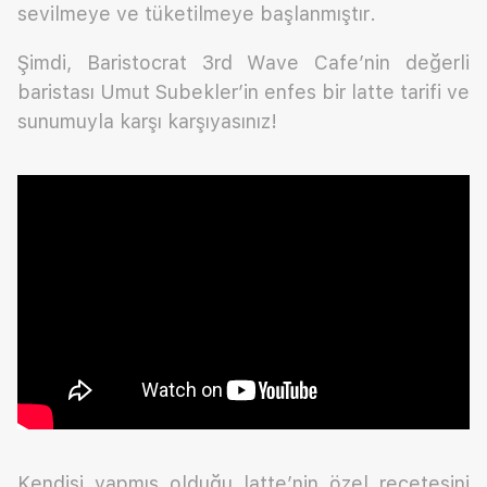
sevilmeye ve tüketilmeye başlanmıştır.
Şimdi, Baristocrat 3rd Wave Cafe’nin değerli
baristası Umut Subekler’in enfes bir latte tarifi ve
sunumuyla karşı karşıyasınız!
Kendisi yapmış olduğu latte’nin özel reçetesini