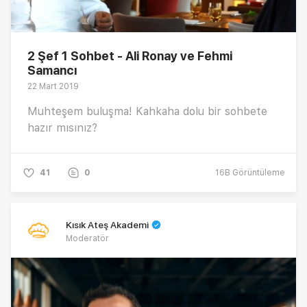
2 Şef 1 Sohbet - Ali Ronay ve Fehmi
Samancı
22 Mart 2019
Muhteşem buluşma! Kahkaha dolu bir sohbete
hazır mısınız?
41
0
16B
Görüntüleme
Kısık Ateş Akademi
Moderatör