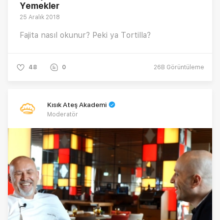
Yemekler
25 Aralık 2018
Fajita nasıl okunur? Peki ya Tortilla?
48
0
26B
Görüntüleme
Kısık Ateş Akademi
Moderatör