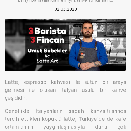
En iyi baristalardan en iyi kahve sunumları...
02.03.2020
Latte, espresso kahvesi ile sütün bir araya
gelmesi ile oluşan İtalyan usulü bir kahve
çeşididir.
Genellikle İtalyanların sabah kahvaltılarında
tercih ettikleri köpüklü latte, Türkiye’de de kafe
ortamlarının yaygınlaşmasıyla daha çok