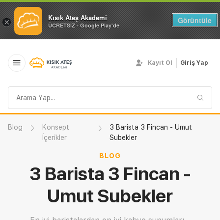
Kısık Ateş Akademi
Görüntüle
×
ÜCRETSİZ - Google Play'de
Kayıt Ol
Giriş Yap
Arama
sorgusu
Blog
Konsept
3 Barista 3 Fincan - Umut
İçerikler
Subekler
BLOG
3 Barista 3 Fincan -
Umut Subekler