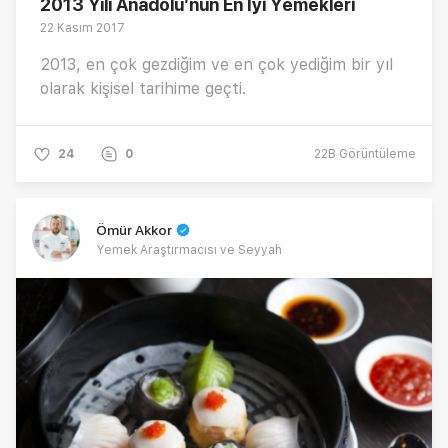
2013 Yılı Anadolu’nun En İyi Yemekleri
22 Kasım 2017
2013, en çok gezdiğim ve en çok yediğim bir yıl
olarak kişisel tarihime geçti.
24
0
22B
Görüntüleme
Ömür Akkor
Yemek Araştırmacısı ve Seyyah