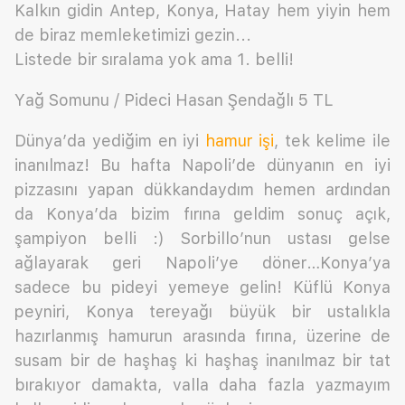
Kalkın gidin Antep, Konya, Hatay hem yiyin hem
de biraz memleketimizi gezin...
Listede bir sıralama yok ama 1. belli!
Yağ Somunu / Pideci Hasan Şendağlı 5 TL
Dünya’da yediğim en iyi
hamur işi
, tek kelime ile
inanılmaz! Bu hafta Napoli’de dünyanın en iyi
pizzasını yapan dükkandaydım hemen ardından
da Konya’da bizim fırına geldim sonuç açık,
şampiyon belli :) Sorbillo’nun ustası gelse
ağlayarak geri Napoli’ye döner…Konya’ya
sadece bu pideyi yemeye gelin! Küflü Konya
peyniri, Konya tereyağı büyük bir ustalıkla
hazırlanmış hamurun arasında fırına, üzerine de
susam bir de haşhaş ki haşhaş inanılmaz bir tat
bırakıyor damakta, valla daha fazla yazmayım