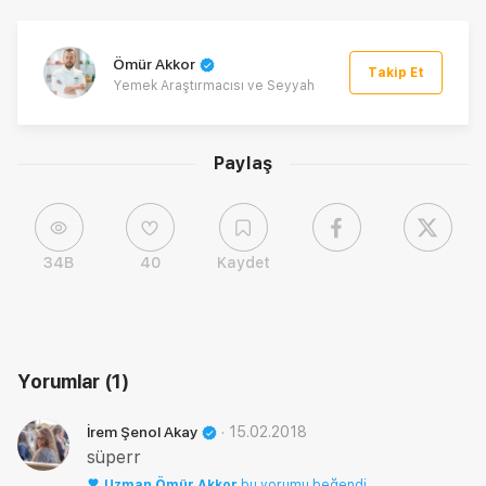
Ömür Akkor
Takip Et
Yemek Araştırmacısı ve Seyyah
Paylaş
34B
40
Kaydet
Yorumlar
(1)
·
15.02.2018
İrem Şenol Akay
süperr
Uzman
Ömür Akkor
bu yorumu beğendi