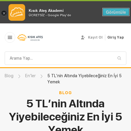
Kısık Ateş Akademi
Görüntüle
×
ÜCRETSİZ - Google Play'de
Kayıt Ol
Giriş Yap
Arama
sorgusu
Blog
En’ler
5 TL’nin Altında Yiyebileceğiniz En İyi 5
Yemek
BLOG
5 TL’nin Altında
Yiyebileceğiniz En İyi 5
Yemek