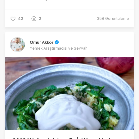
42
2
35B
Görüntüleme
Ömür Akkor
Yemek Araştırmacısı ve Seyyah