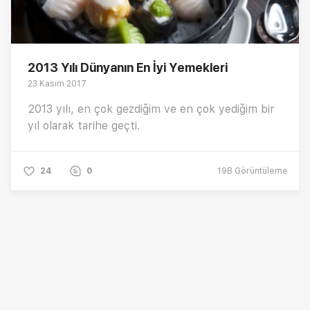
2013 Yılı Dünyanın En İyi Yemekleri
23 Kasım 2017
2013 yılı, en çok gezdiğim ve en çok yediğim bir
yıl olarak tarihe geçti.
24
0
19B
Görüntüleme