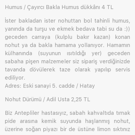
Humus / Çayırcı Bakla Humus dükkânı 4 TL
İster bakladan ister nohuttan bol tahinli humus,
yanında da turşu ve ekmek bedava tabi su da :))
geceden carraya (kulplu bakır kazan) konan
nohut ya da bakla hamama yollanıyor. Hamamın
külhanında (suyunun ısıtıldığı yer) geceden
sabaha pişen malzemeler siz sipariş verdiğinizde
tavanda dövülerek taze olarak yapılıp servis
ediliyor.
Adres: Eski sanayi 5. cadde / Hatay
Nohut Dürümü / Adil Usta 2,25 TL
Biz Antepliler hastasıyız, sabah kahvaltıda tırnak
pide arasına kemik suyunda haşlanmış nohut,
üzerine soğan piyazı bir de üstüne limon sıktınız