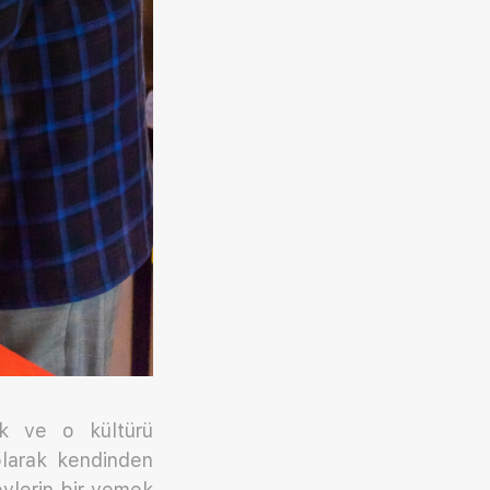
rek ve o kültürü
larak kendinden
eylerin bir yemek