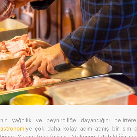
inin yağcılık ve peynirciliğe dayandığını belirte
astronomi
ye çok daha kolay adım atmış bir isim o
tiriyor. Yaşam felsefesinin, ''dokunup tutabildiğiniz ş