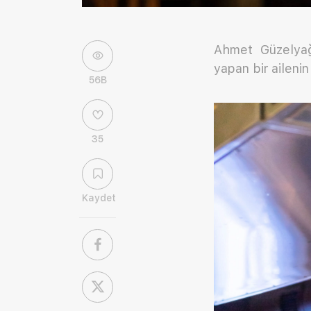
Ahmet Güzelyağd
yapan bir ailenin
56B
35
Kaydet