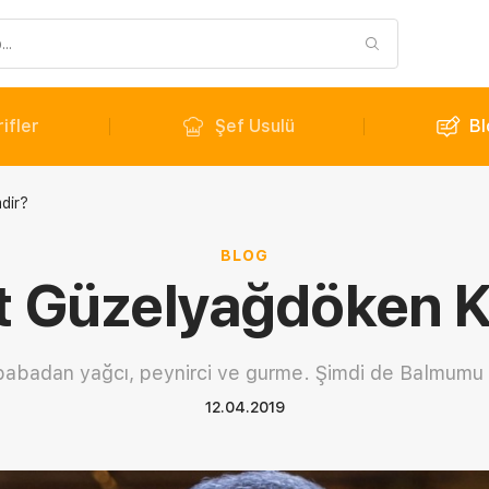
ifler
Şef Usulü
Bl
dir?
BLOG
 Güzelyağdöken K
babadan yağcı, peynirci ve gurme. Şimdi de Balmumu L
12.04.2019