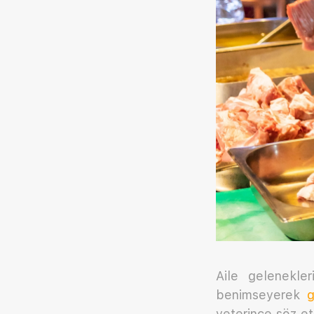
Aile gelenekler
benimseyerek
g
yeterince söz et