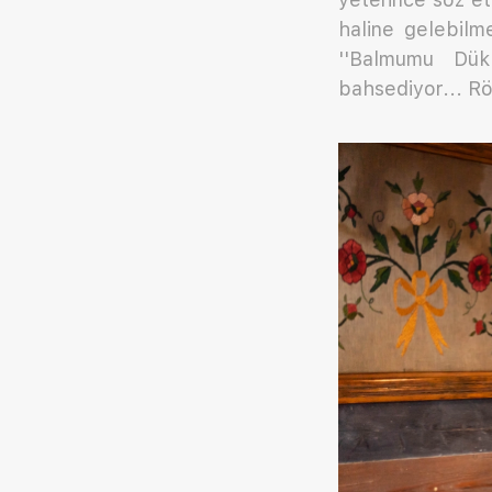
haline gelebilm
''Balmumu Dükk
bahsediyor... Rö