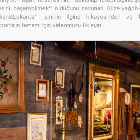
esini başarabilmek'' olduğunu savunan Güzelyağdök
an&Lokanta'' isminin ilginç hikayesinden ve 
portajın tamamı için videomuzu tıklayın.