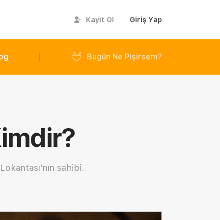
Kayıt Ol
Giriş Yap
og
Bugün Ne Pişirsem?
imdir?
okantası’nın sahibi.