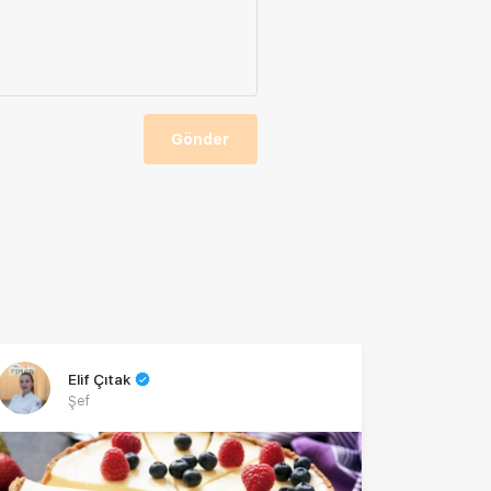
Gönder
Elif Çıtak
Şef