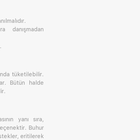
nılmalıdır.
ra danışmadan
.
da tüketilebilir.
ar. Bütün halde
ir.
sının yanı sıra,
seçenektir. Buhur
stekler, eritilerek