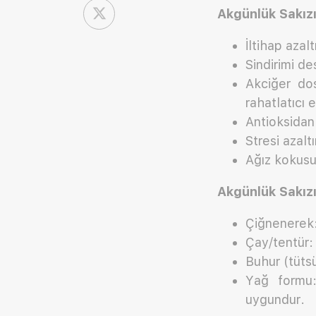
Akgünlük Sakızı
İltihap azalt
Sindirimi de
Akciğer dos
rahatlatıcı e
Antioksidan 
Stresi azaltı
Ağız kokusu
Akgünlük Sakızı 
Çiğnenerek: 
Çay/tentür: S
Buhur (tütsü
Yağ formu:
uygundur.