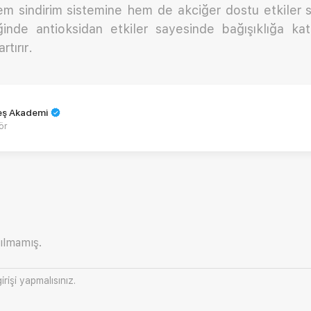
hem sindirim sistemine hem de akciğer dostu etkiler 
diğinde antioksidan etkiler sayesinde bağışıklığa k
rtırır.
teş Akademi
ör
ılmamış.
irişi
yapmalısınız.