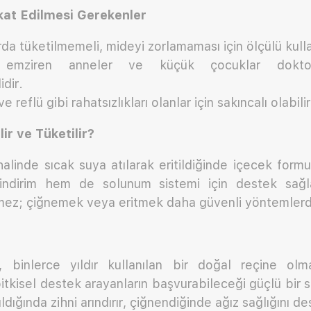
kat Edilmesi Gerekenler
da tüketilmemeli, mideyi zorlamaması için ölçülü kulla
, emziren anneler ve küçük çocuklar dokto
dir.
e reflü gibi rahatsızlıkları olanlar için sakıncalı olabilir
lir ve Tüketilir?
alinde sıcak suya atılarak eritildiğinde içecek formun
ndirim hem de solunum sistemi için destek sağl
lmez; çiğnemek veya eritmek daha güvenli yöntemlerd
, binlerce yıldır kullanılan bir doğal reçine olma
kisel destek arayanların başvurabileceği güçlü bir 
ldığında zihni arındırır, çiğnendiğinde ağız sağlığını de