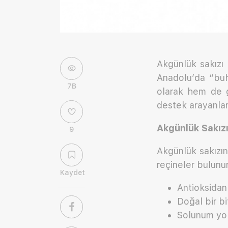
Akgünlük sakızı 
Anadolu’da “buhu
7B
olarak hem de g
destek arayanları
Akgünlük Sakızı
9
Akgünlük sakızın
reçineler bulunur
Kaydet
Antioksidan 
Doğal bir bi
Solunum yoll