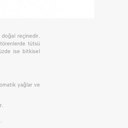
 doğal reçinedir.
 törenlerde tütsü
zde ise bitkisel
romatik yağlar ve
r.
.