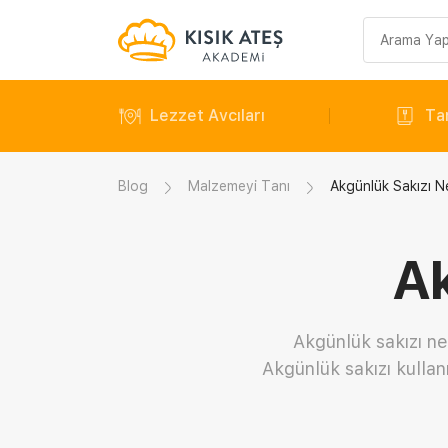
Arama
sorgusu
Lezzet Avcıları
Tar
Blog
Malzemeyi Tanı
Akgünlük Sakızı N
Ak
Akgünlük sakızı ned
Akgünlük sakızı kullan