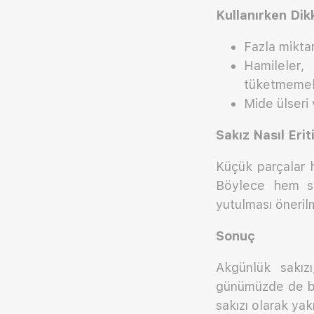
Kullanırken Dik
Fazla miktar
Hamileler
tüketmemeli
Mide ülseri v
Sakız Nasıl Eriti
Küçük parçalar h
Böylece hem si
yutulması öneri
Sonuç
Akgünlük sakızı
günümüzde de bit
sakızı olarak yakı