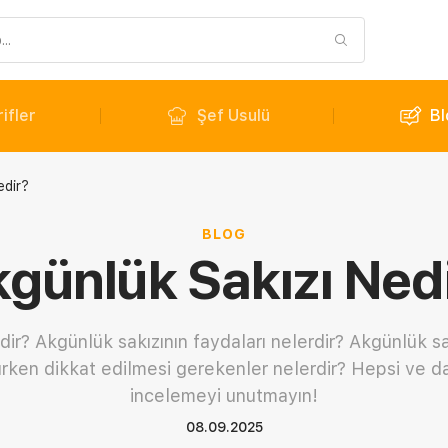
ifler
Şef Usulü
Bl
edir?
BLOG
günlük Sakızı Ned
ir? Akgünlük sakızının faydaları nelerdir? Akgünlük sakı
ırken dikkat edilmesi gerekenler nelerdir? Hepsi ve dah
incelemeyi unutmayın!
08.09.2025