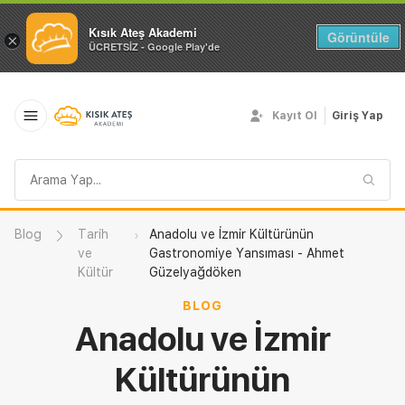
Kısık Ateş Akademi
Görüntüle
×
ÜCRETSİZ - Google Play'de
Kayıt Ol
Giriş Yap
Arama
sorgusu
Blog
Tarih
Anadolu ve İzmir Kültürünün
ve
Gastronomiye Yansıması - Ahmet
Kültür
Güzelyağdöken
BLOG
Anadolu ve İzmir
Kültürünün