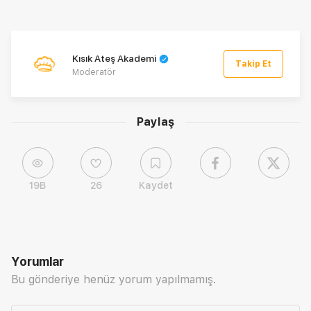
Kısık Ateş Akademi
Takip Et
Moderatör
Paylaş
19B
26
Kaydet
Yorumlar
Bu gönderiye henüz yorum yapılmamış.