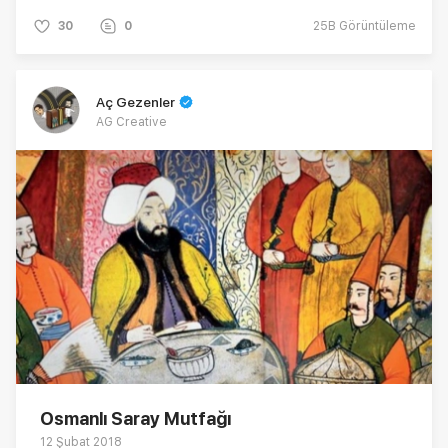
30
0
25B
Görüntüleme
Aç Gezenler
AG Creative
Osmanlı Saray Mutfağı
12 Şubat 2018