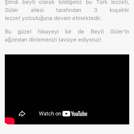
Şimdi beyti olarak bildiğimiz bu Türk lezzeti,
Güler ailesi tarafından 3 kuşaktır
lezzet yolculuğuna devam etmektedir.
Bu güzel hikayeyi bir de Beyti Güler'in
ağzından dinlemenizi tavsiye ediyoruz!