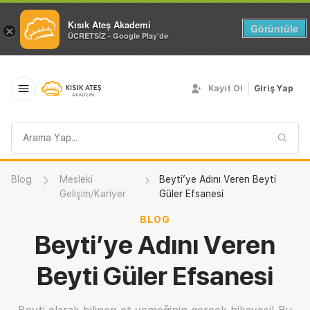
Kısık Ateş Akademi
Görüntüle
×
ÜCRETSİZ - Google Play'de
Kayıt Ol
Giriş Yap
Arama
sorgusu
Blog
Mesleki
Beyti’ye Adını Veren Beyti
Gelişim/Kariyer
Güler Efsanesi
BLOG
Beyti’ye Adını Veren
Beyti Güler Efsanesi