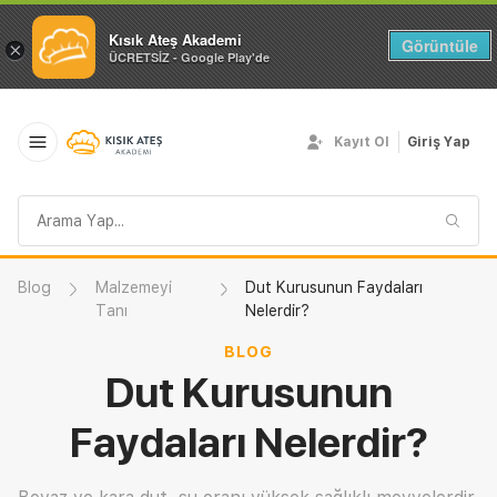
Kısık Ateş Akademi
Görüntüle
×
ÜCRETSİZ - Google Play'de
Kayıt Ol
Giriş Yap
Arama
sorgusu
Blog
Malzemeyi
Dut Kurusunun Faydaları
Tanı
Nelerdir?
BLOG
Dut Kurusunun
Faydaları Nelerdir?