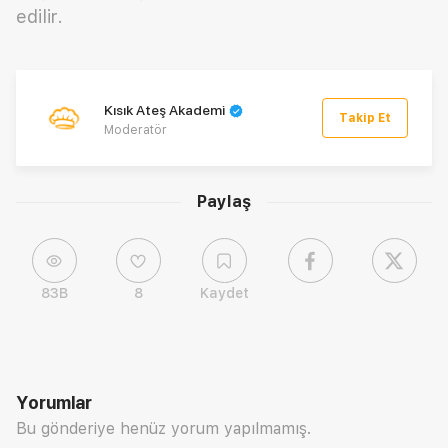
edilir.
Kısık Ateş Akademi
Takip Et
Moderatör
Paylaş
83B
8
Kaydet
Yorumlar
Bu gönderiye henüz yorum yapılmamış.