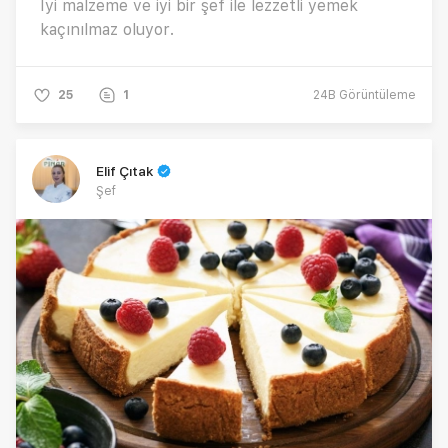
İyi malzeme ve iyi bir şef ile lezzetli yemek
kaçınılmaz oluyor.
25
1
24B
Görüntüleme
Elif Çıtak
Şef