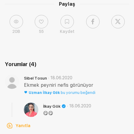
Paylaş
20B
55
Kaydet
Yorumlar
(4)
·
18.06.2020
Sibel Tosun
Ekmek peyniri nefis görünüyor
Uzman
İlkay Gök
bu yorumu beğendi
·
18.06.2020
İlkay Gök
😋😋
Yanıtla