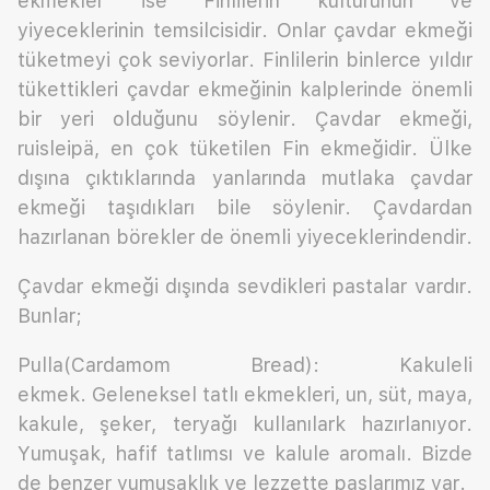
ekmekler ise Finlilerin kültürünün ve
yiyeceklerinin temsilcisidir. Onlar çavdar ekmeği
tüketmeyi çok seviyorlar. Finlilerin binlerce yıldır
tükettikleri çavdar ekmeğinin kalplerinde önemli
bir yeri olduğunu söylenir. Çavdar ekmeği,
ruisleipä, en çok tüketilen Fin ekmeğidir. Ülke
dışına çıktıklarında yanlarında mutlaka çavdar
ekmeği taşıdıkları bile söylenir. Çavdardan
hazırlanan börekler de önemli yiyeceklerindendir.
Çavdar ekmeği dışında sevdikleri pastalar vardır.
Bunlar;
Pulla(Cardamom Bread): Kakuleli
ekmek. Geleneksel tatlı ekmekleri, un, süt, maya,
kakule, şeker, teryağı kullanılark hazırlanıyor.
Yumuşak, hafif tatlımsı ve kalule aromalı. Bizde
de benzer yumuşaklık ve lezzette paslarımız var.