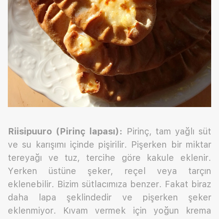
Riisipuuro (Pirinç lapası):
Pirinç, tam yağlı süt
ve su karışımı içinde pişirilir. Pişerken bir miktar
tereyağı ve tuz, tercihe göre kakule eklenir.
Yerken üstüne şeker, reçel veya tarçın
eklenebilir. Bizim sütlacımıza benzer. Fakat biraz
daha lapa şeklindedir ve pişerken şeker
eklenmiyor. Kıvam vermek için yoğun krema