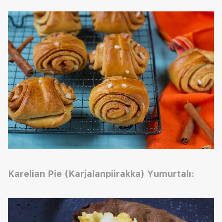
Karelian
P
ie (Karjalanpiirakka)
Y
umurtalı: