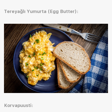
Tereyağlı Yumurta (Egg Butter):
Korvapuusti: