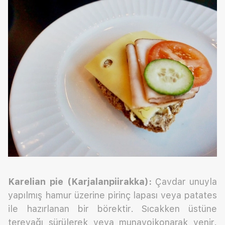
Karelian pie (Karjalanpiirakka):
Çavdar unuyla
yapılmış hamur üzerine pirinç lapası veya patates
ile hazırlanan bir börektir. Sıcakken üstüne
tereyağı sürülerek veya munavoikonarak yenir.