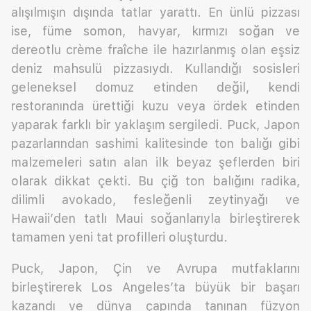
alışılmışın dışında tatlar yarattı. En ünlü pizzası
ise, füme somon, havyar, kırmızı soğan ve
dereotlu crème fraîche ile hazırlanmış olan eşsiz
deniz mahsulü pizzasıydı. Kullandığı sosisleri
geleneksel domuz etinden değil, kendi
restoranında ürettiği kuzu veya ördek etinden
yaparak farklı bir yaklaşım sergiledi. Puck, Japon
pazarlarından sashimi kalitesinde ton balığı gibi
malzemeleri satın alan ilk beyaz şeflerden biri
olarak dikkat çekti. Bu çiğ ton balığını radika,
dilimli avokado, fesleğenli zeytinyağı ve
Hawaii’den tatlı Maui soğanlarıyla birleştirerek
tamamen yeni tat profilleri oluşturdu.
Puck, Japon, Çin ve Avrupa mutfaklarını
birleştirerek Los Angeles’ta büyük bir başarı
kazandı ve dünya çapında tanınan füzyon