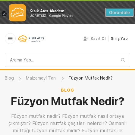
Kısık Ateş Akademi
Görüntüle
×
ÜCRETSİZ - Google Play'de
Kayıt Ol
Giriş Yap
Arama
sorgusu
Blog
Malzemeyi Tanı
Füzyon Mutfak Nedir?
BLOG
Füzyon Mutfak Nedir?
Füzyon mutfak nedir? Füzyon mutfak nasıl ortaya
çıkmıştır? Füzyon mutfak çeşitleri nelerdir? Osmanlı
mutfağı füzyon mutfak mıdır? Füzyon mutfak ile