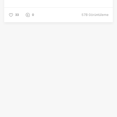
33
0
57B
Görüntüleme