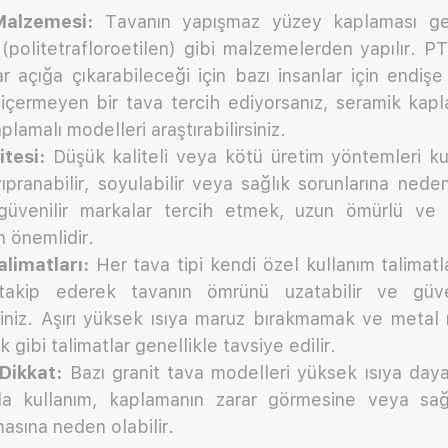
alzemesi:
Tavanın yapışmaz yüzey kaplaması gen
politetrafloroetilen) gibi malzemelerden yapılır. P
ar açığa çıkarabileceği için bazı insanlar için endişe
çermeyen bir tava tercih ediyorsanız, seramik kapl
aplamalı modelleri araştırabilirsiniz.
tesi:
Düşük kaliteli veya kötü üretim yöntemleri kul
pranabilir, soyulabilir veya sağlık sorunlarına neden 
güvenilir markalar tercih etmek, uzun ömürlü ve s
in önemlidir.
limatları:
Her tava tipi kendi özel kullanım talimatla
ı takip ederek tavanın ömrünü uzatabilir ve güve
rsiniz. Aşırı yüksek ısıya maruz bırakmamak ve metal
gibi talimatlar genellikle tavsiye edilir.
 Dikkat:
Bazı granit tava modelleri yüksek ısıya dayan
da kullanım, kaplamanın zarar görmesine veya sağ
asına neden olabilir.