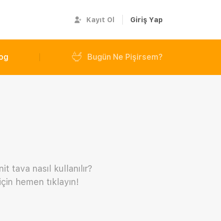
Kayıt Ol
Giriş Yap
og
Bugün Ne Pişirsem?
?
it tava nasıl kullanılır?
için hemen tıklayın!