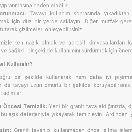
yıpranmasına neden olabilir.
orunması:
Tavayı kullanım sonrasında yıkadıktan 
mak için düz bir yerde saklayın. Diğer mutfak gereç
tarak çizilmeleri önleyebilirsiniz.
emizlerken nazik olmak ve agresif kimyasallardan k
e sağlıklı bir şekilde kullanımını sürdürmek için öneml
l Kullanılır?
oğru bir şekilde kullanarak hem daha iyi pişirme
m de tavayı uzun ömürlü bir şekilde koruyabilirsiniz.
zı adımlar:
m Öncesi Temizlik:
Yeni bir granit tava aldığınızda, ö
 bulaşık deterjanıyla yıkayarak temizleyin. Ardından i
ıtın:
Granit tavanızı kullanmadan önce ısıtma işlem