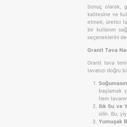
Sonuç olarak, g
kalitesine ve kul
etmek, üretici t
bir kullanım sağ
seçeneklerini de
Granit Tava Nas
Granit tava temi
tavanızı doğru bi
Soğumasını
başlamak ye
hem tavanın 
Ilık Su ve
silin. Bu, yi
Yumuşak Bi