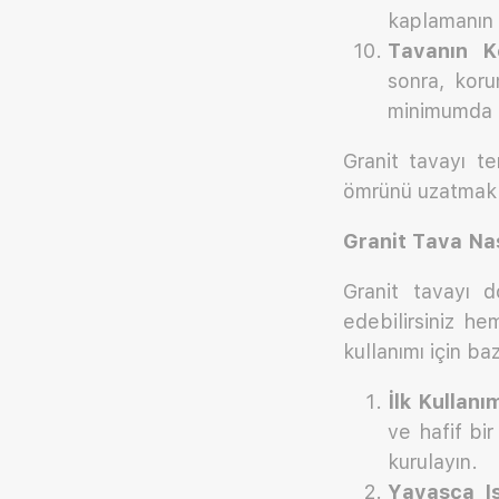
kaplamanın 
Tavanın K
sonra, koru
minimumda tu
Granit tavayı t
ömrünü uzatmak v
Granit Tava Nası
Granit tavayı d
edebilirsiniz he
kullanımı için ba
İlk Kullanı
ve hafif bir
kurulayın.
Yavaşça Is