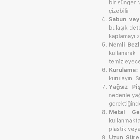
bir sünger 
çizebilir.
Sabun vey
bulaşık dete
kaplamayı za
Nemli Bezle
kullanarak
temizleyece
Kurulama:
kurulayın. S
Yağsız Piş
nedenle yağ
gerektiğinde
Metal Ger
kullanmakta
plastik veya
Uzun Süre