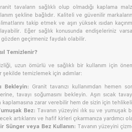
ranit tavaların sağlıklı olup olmadığı kaplama mal
lanım şekline bağlıdır. Kaliteli ve güvenilir markaların
alimatlarını takip etmek ve aşırı yüksek ısıdan kaçınm
layabilir. Eğer sağlık konusunda endişeleriniz varsa
 gözden geçirmeniz faydalı olabilir.
ıl Temizlenir?
zliği, uzun ömürlü ve sağlıklı bir kullanım için öneml
r şekilde temizlemek için adımlar:
 Bekleyin:
Granit tavanızı kullanımdan hemen so
rine, tavayı soğumasını bekleyin. Aşırı sıcak tav
kaplamasına zarar verebilir hem de sizin için tehlikeli 
 Yumuşak Bez:
Tavanın yüzeyini ılık su ve yumuşak b
yecek artıklarını ve hafif kirleri çıkarmanıza yardımcı ol
r Sünger veya Bez Kullanın:
Tavanın yüzeyini çiz