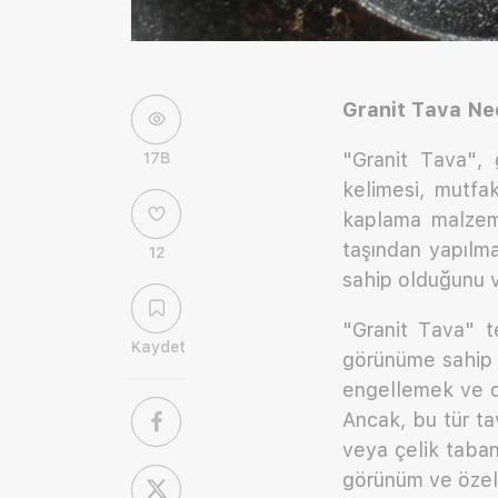
Granit Tava Ne
"Granit Tava", g
17B
kelimesi, mutfak
kaplama malzeme
taşından yapılma
12
sahip olduğunu v
"Granit Tava" t
Kaydet
görünüme sahip t
engellemek ve d
Ancak, bu tür ta
veya çelik taban
görünüm ve özelli