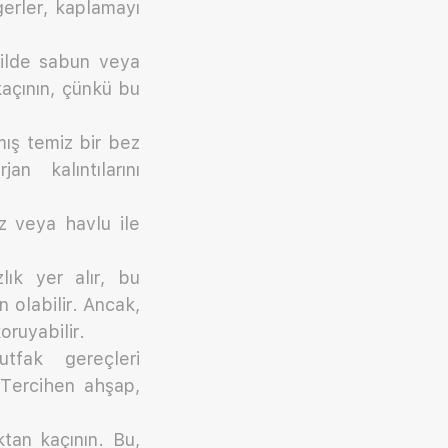
gerler, kaplamayı
ekilde sabun veya
kaçının, çünkü bu
mış temiz bir bez
n kalıntılarını
z veya havlu ile
lık yer alır, bu
olabilir. Ancak,
oruyabilir.
fak gereçleri
 Tercihen ahşap,
tan kaçının. Bu,