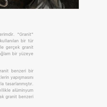
erimdir. "Granit"
ullanılan bir tür
le gerçek granit
sağlam bir yüzeye
anit benzeri bir
lerin yapışmasını
 tasarlanmıştır.
ellikle alüminyum
ak granit benzeri