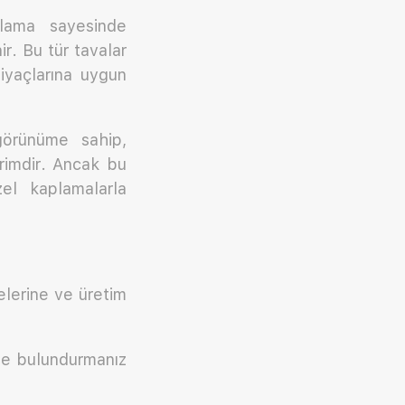
plama sayesinde
r. Bu tür tavalar
tiyaçlarına uygun
görünüme sahip,
erimdir. Ancak bu
zel kaplamalarla
elerine ve üretim
nde bulundurmanız