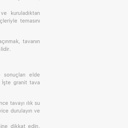
ve kuruladıktan
leriyle temasını
açınmak, tavanın
idir.
 sonuçları elde
 İşte granit tava
nce tavayı ılık su
yice durulayın ve
ine dikkat edin.