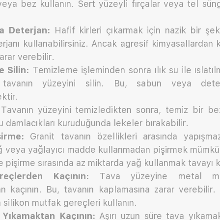
veya bez kullanın. Sert yüzeyli fırçalar veya tel sün
a Deterjan:
Hafif kirleri çıkarmak için nazik bir ş
rjanı kullanabilirsiniz. Ancak agresif kimyasallardan 
rar verebilir.
 Silin:
Temizleme işleminden sonra ılık su ile ıslatıl
 tavanın yüzeyini silin. Bu, sabun veya deterja
ktir.
Tavanın yüzeyini temizledikten sonra, temiz bir be
u damlacıkları kuruduğunda lekeler bırakabilir.
irme:
Granit tavanın özellikleri arasında yapışmaz
 veya yağlayıcı madde kullanmadan pişirmek mümkün 
 pişirme sırasında az miktarda yağ kullanmak tavayı k
eçlerden Kaçının:
Tava yüzeyine metal mut
n kaçının. Bu, tavanın kaplamasına zarar verebilir.
 silikon mutfak gereçleri kullanın.
 Yıkamaktan Kaçının:
Aşırı uzun süre tava yıkamak