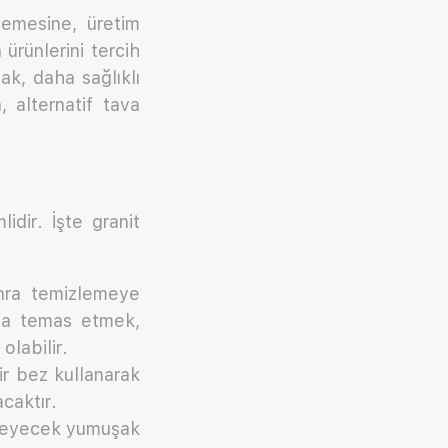
zemesine, üretim
 ürünlerini tercih
ak, daha sağlıklı
, alternatif tava
idir. İşte granit
nra temizlemeye
aya temas etmek,
olabilir.
ir bez kullanarak
acaktır.
meyecek yumuşak