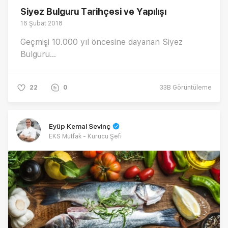
Siyez Bulguru Tarihçesi ve Yapılışı
16 Şubat 2018
Geçmişi 10.000 yıl öncesine dayanan Siyez
Bulguru...
22
0
33B
Görüntüleme
Eyüp Kemal Sevinç
EKS Mutfak - Kurucu Şefi