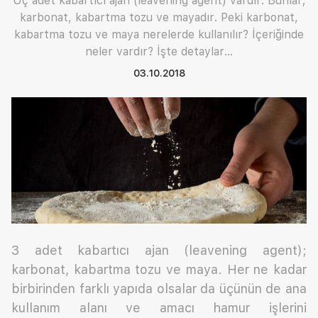
Üç adet kabartıcı ajan (leavening agent) vardır. Bunlar;
karbonat, kabartma tozu ve mayadır. Peki karbonat,
kabartma tozu ve maya nerelerde kullanılır? İçeriğinde
neler vardır? İşte detaylar...
03.10.2018
3 adet kabartıcı ajan (leavening agent);
karbonat, kabartma tozu ve maya. Her ne kadar
birbirinden farklı yapıda olsalar da üçünün de ana
kullanım alanı ve amacı hamur işlerini