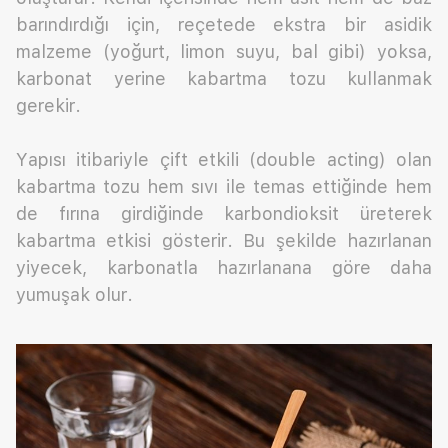
barındırdığı için, reçetede ekstra bir asidik
malzeme (yoğurt, limon suyu, bal gibi) yoksa,
karbonat yerine kabartma tozu kullanmak
gerekir.
Yapısı itibariyle çift etkili (double acting) olan
kabartma tozu hem sıvı ile temas ettiğinde hem
de fırına girdiğinde karbondioksit üreterek
kabartma etkisi gösterir. Bu şekilde hazırlanan
yiyecek, karbonatla hazırlanana göre daha
yumuşak olur.