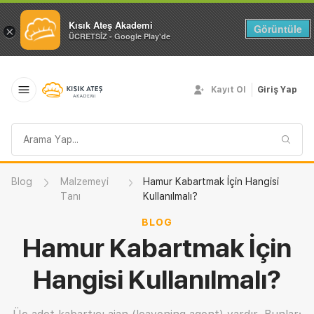
Kısık Ateş Akademi
Görüntüle
×
ÜCRETSİZ - Google Play'de
Kayıt Ol
Giriş Yap
Arama
sorgusu
Blog
Malzemeyi
Hamur Kabartmak İçin Hangisi
Tanı
Kullanılmalı?
BLOG
Hamur Kabartmak İçin
Hangisi Kullanılmalı?