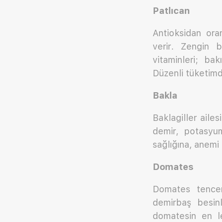
Patlıcan
Antioksidan ora
verir. Zengin b
vitaminleri; ba
Düzenli tüketimde
Bakla
Baklagiller aile
demir, potasyum
sağlığına, anemi 
Domates
Domates tencere
demirbaş besinl
domatesin en le