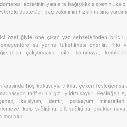
omates lezzetinin yanı sıra bağışıklık sistemini, kalp 
esterolü destekler, yağ yakımının hızlanmasına yardımc
ici özelliğiyle öne çıkan yaz sebzelerinden biridir
emeyenlere su yerine tüketilmesi önerilir. Kilo 
ğırsakları çalıştırmaya, cildi korumaya, kemikle
ri arasında hoş kokusuyla dikkat çeken fesleğen sala
marinasyon tariflerinin gizli yıldızı sayılır. Fesleğen A
anez, kalsiyum, demir, potasyum mineralleri 
nlemeye, kalp sağlığına, cilt sağlığına, odaklanmay
dımcı olur.