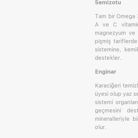
Semizotu
Tam bir Omega 3 
A ve C vitamin
magnezyum ve ba
pişmiş tariflerd
sistemine, kemi
destekler.
Enginar
Karaciğeri temizl
üyesi olup yaz se
sistemi organlar
geçmesini des
mineralleriyle bi
olur.