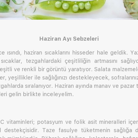
Haziran Ayı Sebzeleri
ce ısındı, haziran sıcaklarını hisseder hale geldik. Ya
ıcaklar, tezgahlardaki çeşitliliğin artmasını sağlıy
şitli ve renkli bir görüntü yaratıyor. Salata malzemeler
, yeşillikler ile sağlığınızı destekleyecek, sofraların
gahlarda sıralanıyor. Haziran ayında manav ve pazar t
ri gelin birlikte inceleyelim.
C vitaminleri; potasyum ve folik asit mineralleri içe
eal destekçisidir. Taze fasulye tüketmenin sağlığa d