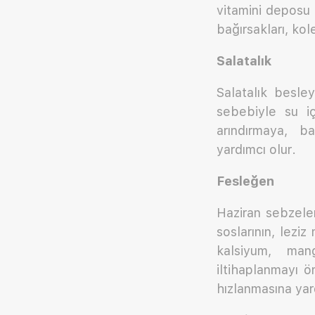
vitamini deposu d
bağırsakları, kol
Salatalık
Salatalık besley
sebebiyle su iç
arındırmaya, ba
yardımcı olur.
Fesleğen
Haziran sebzele
soslarının, leziz 
kalsiyum, mang
iltihaplanmayı ö
hızlanmasına yar