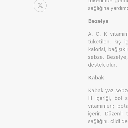
tüketimde görme
sağlığına yardım
Bezelye
A, C, K vitamin
tüketilen, kış 
kalorisi, bağışık
sebze. Bezelye, 
destek olur.
Kabak
Kabak yaz sebzel
lif içeriği, bo
vitaminleri; po
içerir. Düzenli 
sağlığını, cildi 