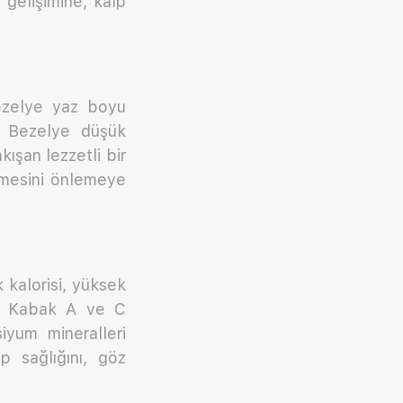
gelişimine, kalp
bezelye yaz boyu
r. Bezelye düşük
kışan lezzetli bir
rimesini önlemeye
 kalorisi, yüksek
ur. Kabak A ve C
iyum mineralleri
lp sağlığını, göz