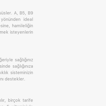
süsler. A, B5, B9
 yönünden ideal
sine, hamileliğin
rmek isteyenlerin
ğeriyle sağlığınız
inde sağlığınıza
klık sisteminizin
ını destekler.
ır, birçok tarife