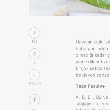
Havalar artık iyi
10B
haberdar eden s
olmadığı kadar çe
yemeklik sebzeler
8
birçok sebze tez
bekleyen sebzele
Kaydet
Taze Fasulye
A, B, B1, B2 ve 
sağlığınızın id