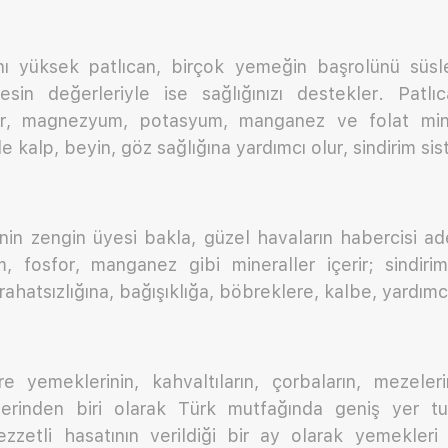
nı yüksek patlıcan, birçok yemeğin başrolünü süsl
esin değerleriyle ise sağlığınızı destekler. Pat
kır, magnezyum, potasyum, manganez ve folat mine
 kalp, beyin, göz sağlığına yardımcı olur, sindirim sis
sinin zengin üyesi bakla, güzel havaların habercisi ad
, fosfor, manganez gibi mineraller içerir; sindiri
rahatsızlığına, bağışıklığa, böbreklere, kalbe, yardımcı
 yemeklerinin, kahvaltıların, çorbaların, mezeleri
erinden biri olarak Türk mutfağında geniş yer tu
zzetli hasatının verildiği bir ay olarak yemekleri l