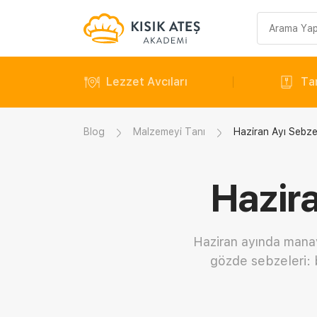
Arama
sorgusu
Lezzet Avcıları
Tar
Blog
Malzemeyi Tanı
Haziran Ayı Sebzel
Hazira
Haziran ayında manav
gözde sebzeleri: 