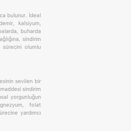
ca bulunur. İdeal
emir, kalsiyum,
balarda, buharda
ğlığına, sindirim
 sürecini olumlu
esinin sevilen bir
’ maddesi sindirim
uhsal yorgunluğun
gnezyum, folat
 sürecine yardımcı