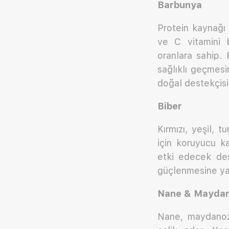
Barbunya
Protein kaynağı 
ve C vitamini 
oranlara sahip. 
sağlıklı geçmesi
doğal destekçisi
Biber
Kırmızı, yeşil, t
için koruyucu k
etki edecek dest
güçlenmesine yard
Nane & Maydan
Nane, maydanoz, 