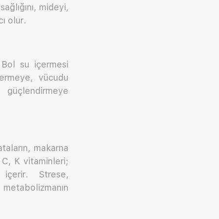
sağlığını, mideyi,
ı olur.
. Bol su içermesi
vermeye, vücudu
ri güçlendirmeye
taların, makarna
, C, K vitaminleri;
içerir. Strese,
a, metabolizmanın