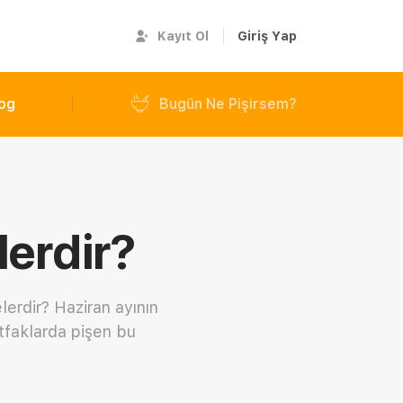
Kayıt Ol
Giriş Yap
og
Bugün Ne Pişirsem?
lerdir?
erdir? Haziran ayının
tfaklarda pişen bu