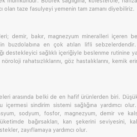
k mümkündür. Böbrek sağlığına, kolesterole, hafıza 
cı olan taze fasulyeyi yemenin tam zamanı diyebiliriz.
leri; demir, bakır, magnezyum mineralleri içeren 
için buzdolabına en çok atılan lifli sebzelerdendi
lığı destekleyici sağlıklı içeriğiyle beslenme rutinine ya
nöroloji rahatsızlıklarını, göz hastalıklarını, kemik e
eri arasında belki de en hafif ürünlerden biri. Düşük
l su içermesi sindirim sistemi sağlığına yardımcı ol
tasyum, sodyum, fosfor, magnezyum, demir ve kals
tüketimde bağırsakları, kan şekerini seviyesini, ka
destekler, zayıflamaya yardımcı olur.