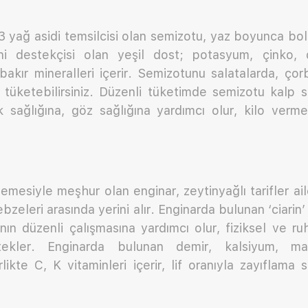
yağ asidi temsilcisi olan semizotu, yaz boyunca bol
i destekçisi olan yeşil dost; potasyum, çinko, d
kır mineralleri içerir. Semizotunu salatalarda, çor
e tüketebilirsiniz. Düzenli tüketimde semizotu kalp sa
k sağlığına, göz sağlığına yardımcı olur, kilo verme
emesiyle meşhur olan enginar, zeytinyağlı tarifler ail
bzeleri arasında yerini alır. Enginarda bulunan ‘ciarin
ının düzenli çalışmasına yardımcı olur, fiziksel ve r
tekler. Enginarda bulunan demir, kalsiyum, ma
rlikte C, K vitaminleri içerir, lif oranıyla zayıflama