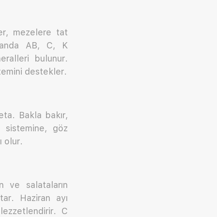
er, mezelere tat
lıcanda AB, C, K
ralleri bulunur.
temini destekler.
eta. Bakla bakır,
m sistemine, göz
 olur.
n ve salataların
tar. Haziran ayı
ezzetlendirir. C