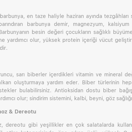
barbunya, en taze haliyle haziran ayında tezgâhları 
barındıran barbunya demir, magnezyum, kalsiyum
Barbunyanın besin değeri çocukların sağlıklı büyüme
ne yardımcı olur, yüksek protein içeriği vücut gelişti
dir.
uruncu, sarı biberler içerdikleri vitamin ve mineral de
alkan oluşturmaya yardım eder. Biber türlerinin heps
ekler bulabilirsiniz. Antioksidan dostu biber bağışı
ımcı olur; sindirim sistemini, kalbi, beyni, göz sağlığ
oz & Dereotu
dereotu gibi yeşillikler en çok salatalarda kullanıl