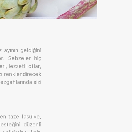
z ayının geldiğini
or. Sebzeler hiç
i, lezzetli otlar,
ızı renklendirecek
ezgahlarında sizi
ren taze fasulye,
esteğini düzenli