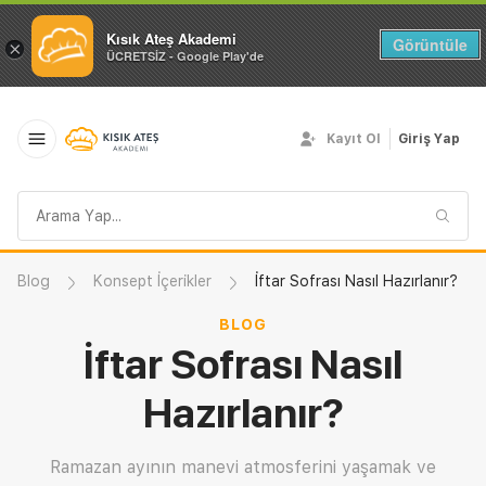
Kısık Ateş Akademi
Görüntüle
×
ÜCRETSİZ - Google Play'de
Kayıt Ol
Giriş Yap
Arama
sorgusu
Blog
Konsept İçerikler
İftar Sofrası Nasıl Hazırlanır?
BLOG
İftar Sofrası Nasıl
Hazırlanır?
Ramazan ayının manevi atmosferini yaşamak ve