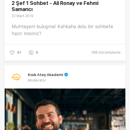
2 Şef 1 Sohbet - Ali Ronay ve Fehmi
Samancı
22 Mart 2019
Muhteşem buluşma! Kahkaha dolu bir sohbete
hazır mısınız?
41
0
16B
Görüntüleme
Kısık Ateş Akademi
Moderatör