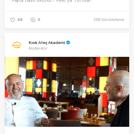
Fajita nasıl okunur? Peki ya Tortilla?
48
0
26B
Görüntüleme
Kısık Ateş Akademi
Moderatör