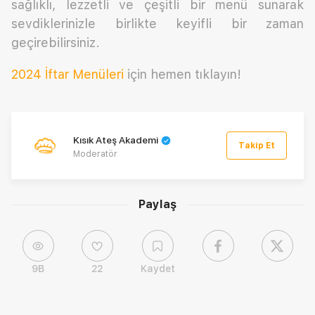
sağlıklı, lezzetli ve çeşitli bir menü sunarak
sevdiklerinizle birlikte keyifli bir zaman
geçirebilirsiniz.
2024 İftar Menüleri
için hemen tıklayın!
Kısık Ateş Akademi
Takip Et
Moderatör
Paylaş
9B
22
Kaydet