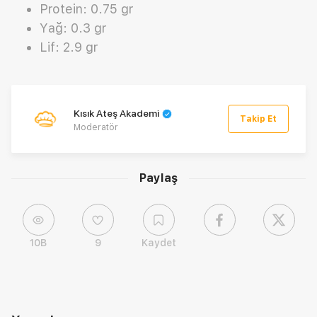
Protein: 0.75 gr
Yağ: 0.3 gr
Lif: 2.9 gr
Kısık Ateş Akademi
Takip Et
Moderatör
Paylaş
10B
9
Kaydet