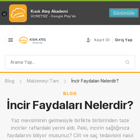
Kısık Ateş Akademi
Görüntüle
×
ÜCRETSİZ - Google Play'de
Kayıt Ol
Giriş Yap
Arama
sorgusu
Blog
Malzemeyi Tanı
İncir Faydaları Nelerdir?
BLOG
İncir Faydaları Nelerdir?
Yaz mevsiminin gelmesiyle birlikte birbirinden taze
incirler raflardaki yerini aldı. Peki, incirin sağlığınıza
faydalarını biliyor musunuz? Cilt ve saç tedavisini nasıl