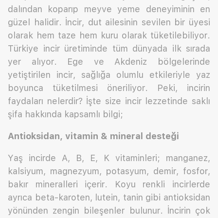
dalından koparıp meyve yeme deneyiminin en
güzel halidir. İncir, dut ailesinin sevilen bir üyesi
olarak hem taze hem kuru olarak tüketilebiliyor.
Türkiye incir üretiminde tüm dünyada ilk sırada
yer alıyor. Ege ve Akdeniz bölgelerinde
yetiştirilen incir, sağlığa olumlu etkileriyle yaz
boyunca tüketilmesi öneriliyor. Peki, incirin
faydaları nelerdir? İşte size incir lezzetinde saklı
şifa hakkında kapsamlı bilgi;
Antioksidan, vitamin & mineral desteği
Yaş incirde A, B, E, K vitaminleri; manganez,
kalsiyum, magnezyum, potasyum, demir, fosfor,
bakır mineralleri içerir. Koyu renkli incirlerde
ayrıca beta-karoten, lutein, tanin gibi antioksidan
yönünden zengin bileşenler bulunur. İncirin çok