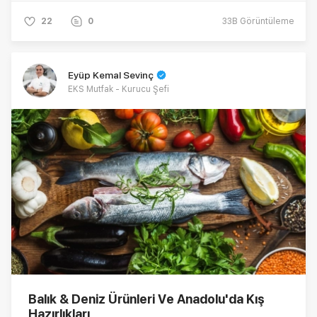
22
0
33B
Görüntüleme
Eyüp Kemal Sevinç
EKS Mutfak - Kurucu Şefi
Balık & Deniz Ürünleri Ve Anadolu'da Kış
Hazırlıkları