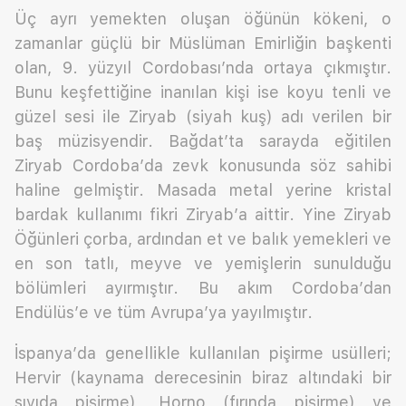
Üç ayrı yemekten oluşan öğünün kökeni, o
zamanlar güçlü bir Müslüman Emirliğin başkenti
olan, 9. yüzyıl Cordobası’nda ortaya çıkmıştır.
Bunu keşfettiğine inanılan kişi ise koyu tenli ve
güzel sesi ile Ziryab (siyah kuş) adı verilen bir
baş müzisyendir. Bağdat’ta sarayda eğitilen
Ziryab Cordoba’da zevk konusunda söz sahibi
haline gelmiştir. Masada metal yerine kristal
bardak kullanımı fikri Ziryab’a aittir. Yine Ziryab
Öğünleri çorba, ardından et ve balık yemekleri ve
en son tatlı, meyve ve yemişlerin sunulduğu
bölümleri ayırmıştır. Bu akım Cordoba’dan
Endülüs’e ve tüm Avrupa’ya yayılmıştır.
İspanya’da genellikle kullanılan pişirme usülleri;
Hervir (kaynama derecesinin biraz altındaki bir
sıvıda pişirme), Horno (fırında pişirme) ve