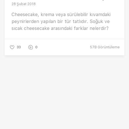
28 Şubat 2018
Cheesecake, krema veya sürülebilir kıvamdaki
peynirlerden yapılan bir tür tatlıdır. Soğuk ve
sıcak cheesecake arasındaki farklar nelerdir?
33
0
57B
Görüntüleme