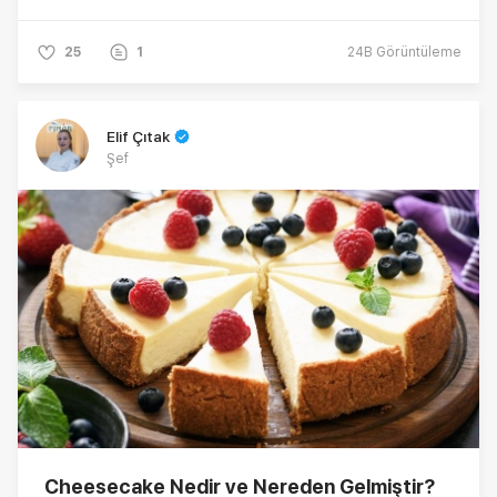
25
1
24B
Görüntüleme
Elif Çıtak
Şef
Cheesecake Nedir ve Nereden Gelmiştir?