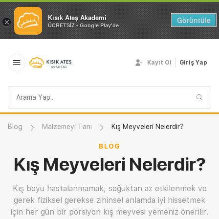
Kısık Ateş Akademi
Görüntüle
×
ÜCRETSİZ - Google Play'de
Kayıt Ol
Giriş Yap
Arama
sorgusu
Blog
Malzemeyi Tanı
Kış Meyveleri Nelerdir?
BLOG
Kış Meyveleri Nelerdir?
Kış boyu hastalanmamak, soğuktan az etkilenmek ve
gerek fiziksel gerekse zihinsel anlamda iyi hissetmek
için her gün bir porsiyon kış meyvesi yemeniz önerilir.