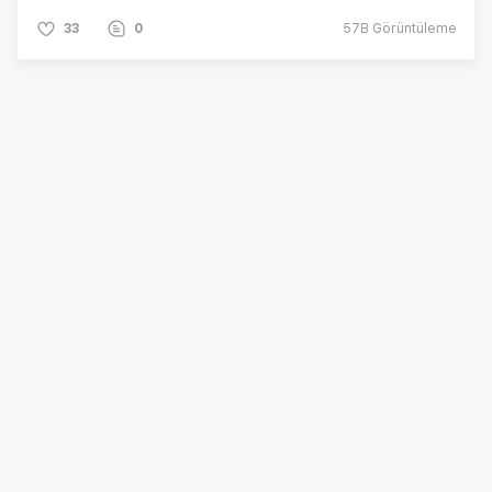
33
0
57B
Görüntüleme