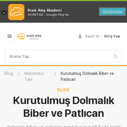
Kısık Ateş Akademi
Görüntüle
×
ÜCRETSİZ - Google Play'de
Kayıt Ol
Giriş Yap
Arama
sorgusu
Blog
Malzemeyi
Kurutulmuş Dolmalık Biber ve
Tanı
Patlıcan
BLOG
Kurutulmuş Dolmalık
Biber ve Patlıcan