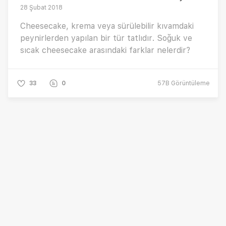
28 Şubat 2018
Cheesecake, krema veya sürülebilir kıvamdaki
peynirlerden yapılan bir tür tatlıdır. Soğuk ve
sıcak cheesecake arasındaki farklar nelerdir?
33
0
57B
Görüntüleme