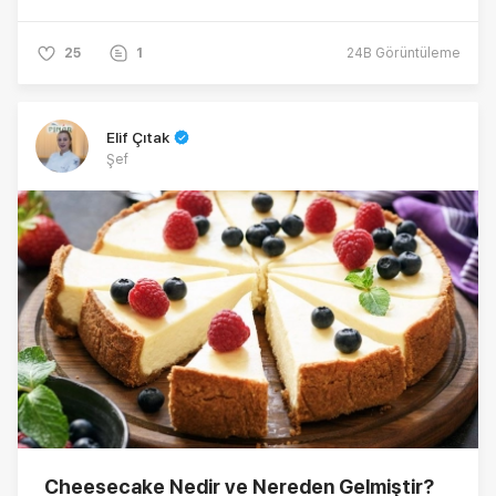
25
1
24B
Görüntüleme
Elif Çıtak
Şef
Cheesecake Nedir ve Nereden Gelmiştir?