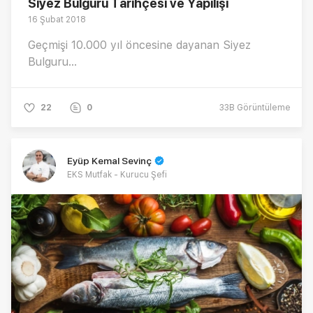
Siyez Bulguru Tarihçesi ve Yapılışı
16 Şubat 2018
Geçmişi 10.000 yıl öncesine dayanan Siyez
Bulguru...
22
0
33B
Görüntüleme
Eyüp Kemal Sevinç
EKS Mutfak - Kurucu Şefi