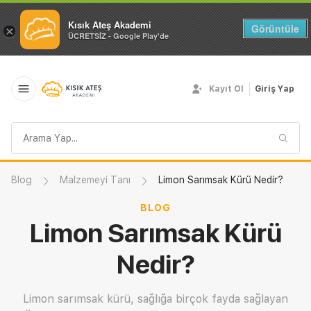
Kısık Ateş Akademi
Görüntüle
×
ÜCRETSİZ - Google Play'de
Kayıt Ol
Giriş Yap
Arama
sorgusu
Blog
Malzemeyi Tanı
Limon Sarımsak Kürü Nedir?
BLOG
Limon Sarımsak Kürü
Nedir?
Limon sarımsak kürü, sağlığa birçok fayda sağlayan