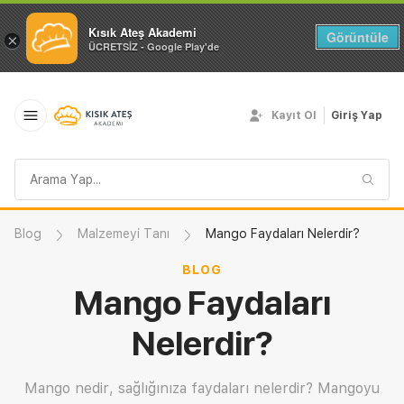
Kısık Ateş Akademi
Görüntüle
×
ÜCRETSİZ - Google Play'de
Kayıt Ol
Giriş Yap
Arama
sorgusu
Blog
Malzemeyi Tanı
Mango Faydaları Nelerdir?
BLOG
Mango Faydaları
Nelerdir?
Mango nedir, sağlığınıza faydaları nelerdir? Mangoyu