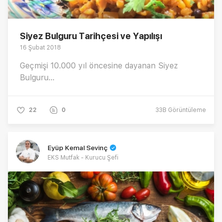
Siyez Bulguru Tarihçesi ve Yapılışı
16 Şubat 2018
Geçmişi 10.000 yıl öncesine dayanan Siyez
Bulguru...
22
0
33B
Görüntüleme
Eyüp Kemal Sevinç
EKS Mutfak - Kurucu Şefi