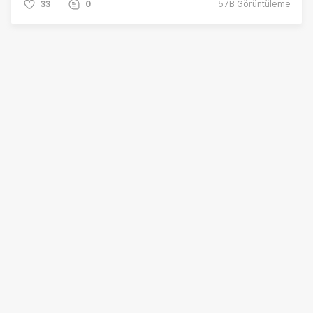
33
0
57B
Görüntüleme