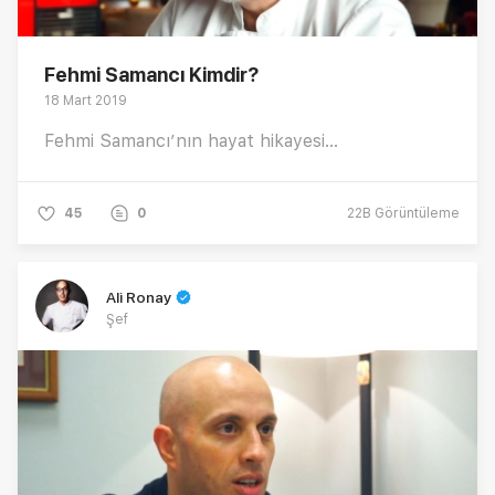
Fehmi Samancı Kimdir?
18 Mart 2019
Fehmi Samancı’nın hayat hikayesi...
45
0
22B
Görüntüleme
Ali Ronay
Şef