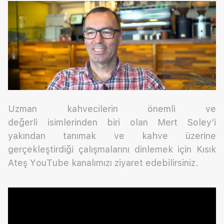
Uzman kahvecilerin önemli ve
değerli isimlerinden biri olan Mert Soley'i
yakından tanımak ve kahve üzerine
gerçekleştirdiği çalışmalarını dinlemek için Kısık
Ateş YouTube kanalımızı ziyaret edebilirsiniz.