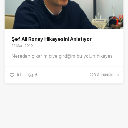
Şef Ali Ronay Hikayesini Anlatıyor
22 Mart 2019
Nereden çıkarım diye girdiğim bu yolun hikayesi.
81
6
22B
Görüntüleme