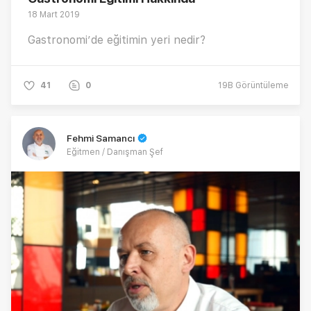
18 Mart 2019
Gastronomi’de eğitimin yeri nedir?
41
0
19B
Görüntüleme
Fehmi Samancı
Eğitmen / Danışman Şef