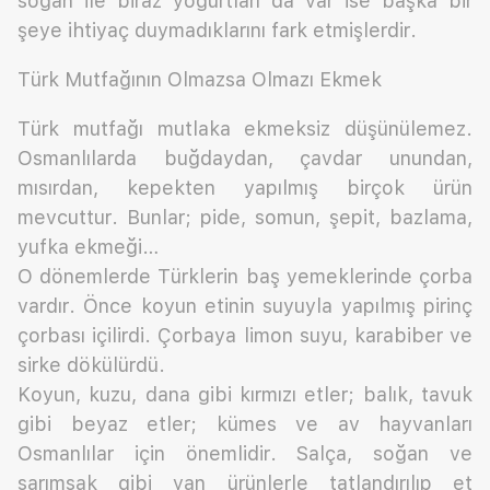
soğan ile biraz yoğurtları da var ise başka bir
şeye ihtiyaç duymadıklarını fark etmişlerdir.
Türk Mutfağının Olmazsa Olmazı Ekmek
Türk mutfağı mutlaka ekmeksiz düşünülemez.
Osmanlılarda buğdaydan, çavdar unundan,
mısırdan, kepekten yapılmış birçok ürün
mevcuttur. Bunlar; pide, somun, şepit, bazlama,
yufka ekmeği…
O dönemlerde Türklerin baş yemeklerinde çorba
vardır. Önce koyun etinin suyuyla yapılmış pirinç
çorbası içilirdi. Çorbaya limon suyu, karabiber ve
sirke dökülürdü.
Koyun, kuzu, dana gibi kırmızı etler; balık, tavuk
gibi beyaz etler; kümes ve av hayvanları
Osmanlılar için önemlidir. Salça, soğan ve
sarımsak gibi yan ürünlerle tatlandırılıp et