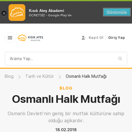
Kısık Ateş Akademi
Görüntüle
×
ÜCRETSİZ - Google Play'de
Kayıt Ol
Giriş Yap
Arama
sorgusu
Blog
Tarih ve Kültür
Osmanlı Halk Mutfağı
BLOG
Osmanlı Halk Mutfağı
Osmanlı Devleti’nin geniş bir mutfak kültürüne sahip
olduğu aşikardır.
18.02.2018