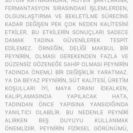
SÜTÜN KAYNAĞINDAN, HİJYEN ŞARTLARINA,
FERMANTASYON SIRASINDAKİ İŞLEMLERDEN,
OLGUNLAŞTIRMA VE BEKLETİLME SÜRECİNE
KADAR DEĞİŞEN PEK ÇOK NEDEN KALİTESİNİ
ETKİLER. BU ETKİLERİN SONUÇLARI SADECE
DAMAK TADINA GÜVENİLEREK TESPİT
EDİLEMEZ. ÖRNEĞİN, DELİĞİ MAKBUL BİR
PEYNİRİN, OLMASI GEREKENDEN FAZLA VE
DÜZENSİZ GÖZENEĞE SAHİP OLMASI PEYNİRİN
TADINDA ÖNEMLİ BİR DEĞİŞİKLİK YARATMAZ.
YA DA BEYAZ PEYNİRİN, SÜT KALİTESİ, ÜRETİM
KOŞULLARI İYİ, MAYA ORANI İDEALKEN,
KALIPLAMASINDA YAPILACAK HATA,
TADINDAN ÖNCE YAPISINA YANSIDIĞINDA
YANILTICI OLABİLİR. BU NEDENLE PEYNİRİ
ALIRKEN BEŞ DUYUYU KULLANMAK
ÖNEMLİDİR. PEYNİRİN FİZİKSEL GÖRÜNÜMÜ,