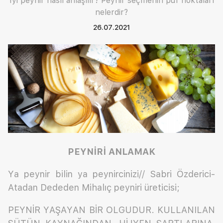
İyi peynir nasıl anlaşılır? Peynir seçmenin püf noktaları
nelerdir?
26.07.2021
PEYNİRİ ANLAMAK
Ya peynir bilin ya peynircinizi// Sabri Özderici-
Atadan Dededen Mihalıç peyniri üreticisi;
PEYNİR YAŞAYAN BİR OLGUDUR. KULLANILAN