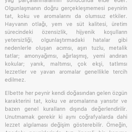
yağ parçalanmalarının sonucunda elde eder.
Olgunlaşmanın doğru gerçekleşmemesi peynirin
tat, koku ve aromalarını da olumsuz etkiler.
Hayvanın otlağı, yem ve süt kalitesi, üretim
sürecindeki özensizlik, hijyenik koşulların
yetersizliği, olgunlaştırmadaki hatalar gibi
nedenlerle oluşan acımsı, aşırı tuzlu, metalik
tatlar; amonyağımsı, ağırlaşmış, yemi andıran
kokular; yanık, maltımsı, çok ekşi, tatlımsı
lezzetler ve yavan aromalar genellikle tercih
edilmez.
Elbette her peynir kendi doğasından gelen özgün
karakterini tat, koku ve aromalarına yansıtır ve
bazen genel kuralların dışında değerlendirilir.
Unutmamak gerekir ki aynı coğrafyalarda dahi
lezzet algılaması değişim gösterebilir. Örneğin,