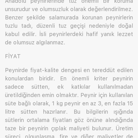
Anadolu peynirlerinde tuz önemli bir koruma
unsurudur ve olumsuzluk olarak değerlendirilmez.
Benzer şekilde salamurada korunan peynirlerin
tuzlu tadı, düzenli tuz geçişi nedeniyle doğal
kabul edilir. İsli peynirlerdeki hafif yanık lezzet
de olumsuz algılanmaz.
FİYAT
Peynirde fiyat-kalite dengesi en tereddüt edilen
konulardan biridir. En önemli kriter peynirin
sadece sütten, ek katkılar kullanılmadan
üretildiğinden emin olmaktır. Peynir için kullanılan
süte bağlı olarak, 1 kg peynir en az 3, en fazla 15
litre sütten hazırlanır. Bu bilgilerin ışığında
sütlerin ortalama fiyatları göz önüne alındığında
taze bir peynirin çıplak maliyeti bulunur. Üretim
süreci, olgunlaşma, fire ve diğer maliyetler de