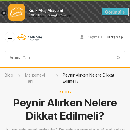
Kısık Ateş Akademi
Görüntüle
×
ÜCRETSİZ - Google Play'de
Kayıt Ol
Giriş Yap
Arama
sorgusu
Blog
Malzemeyi
Peynir Alırken Nelere Dikkat
Tanı
Edilmeli?
BLOG
Peynir Alırken Nelere
Dikkat Edilmeli?