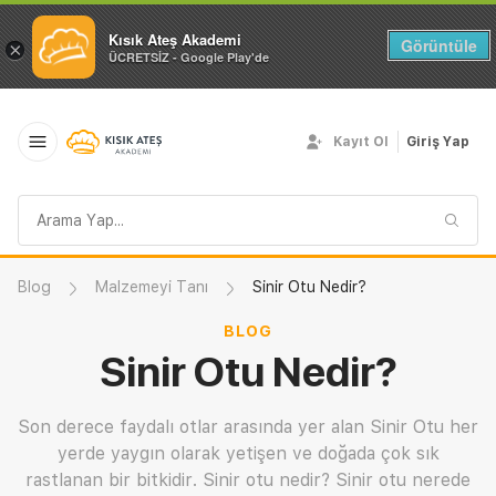
Kısık Ateş Akademi
Görüntüle
×
ÜCRETSİZ - Google Play'de
Kayıt Ol
Giriş Yap
Arama
sorgusu
Blog
Malzemeyi Tanı
Sinir Otu Nedir?
BLOG
Sinir Otu Nedir?
Son derece faydalı otlar arasında yer alan Sinir Otu her
yerde yaygın olarak yetişen ve doğada çok sık
rastlanan bir bitkidir. Sinir otu nedir? Sinir otu nerede