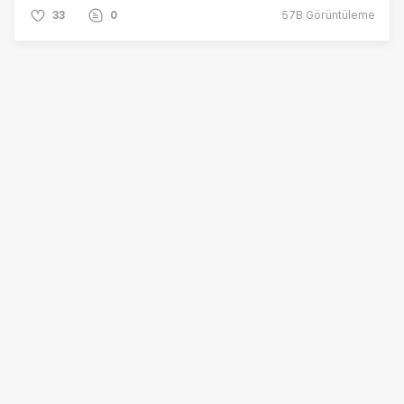
33
0
57B
Görüntüleme