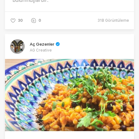
bulunmuşlardır.
30
0
31B
Görüntüleme
Aç Gezenler
AG Creative