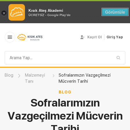
Kısık Ateş Akademi
Görüntüle
×
ÜCRETSİZ - Google Play'de
Kayıt Ol
Giriş Yap
Arama
sorgusu
Blog
Malzemeyi
Sofralarımızın Vazgeçilmezi
Tanı
Mücverin Tarihi
BLOG
Sofralarımızın
Vazgeçilmezi Mücverin
Tarihi