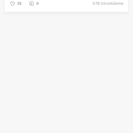
33
0
57B
Görüntüleme