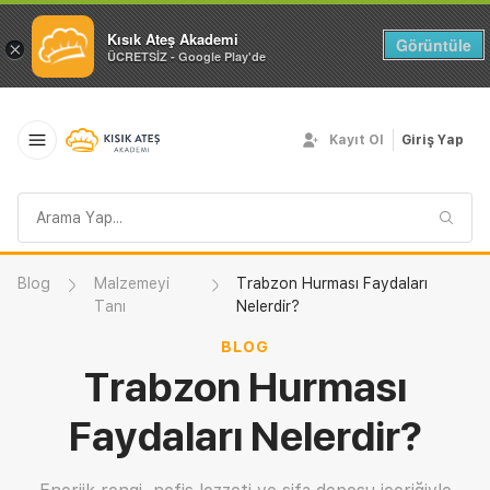
Kısık Ateş Akademi
Görüntüle
×
ÜCRETSİZ - Google Play'de
Kayıt Ol
Giriş Yap
Arama
sorgusu
Blog
Malzemeyi
Trabzon Hurması Faydaları
Tanı
Nelerdir?
BLOG
Trabzon Hurması
Faydaları Nelerdir?