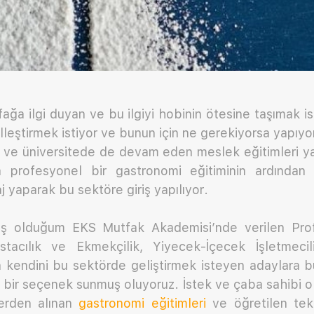
fağa ilgi duyan ve bu ilgiyi hobinin ötesine taşımak 
lleştirmek istiyor ve bunun için ne gerekiyorsa yapıyo
 ve üniversitede de devam eden meslek eğitimleri y
 profesyonel bir gastronomi eğitiminin ardından 
j yaparak bu sektöre giriş yapılıyor.
ş olduğum EKS Mutfak Akademisi’nde verilen Profe
tacılık ve Ekmekçilik, Yiyecek-İçecek İşletmeciliğ
an kendini bu sektörde geliştirmek isteyen adaylara 
el bir seçenek sunmuş oluyoruz. İstek ve çaba sahibi ol
lerden alınan
gastronomi eğitimleri
ve öğretilen tekn