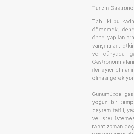
Turizm Gastrono
Tabii ki bu kad
öğrenmek, dene
önce yapılanlar
yarışmaları, etki
ve dünyada gas
Gastronomi alan
ilerleyici olman
olması gerekiyor
Günümüzde gastr
yoğun bir tempod
bayram tatili, ya
ve ister isteme
rahat zaman geçi