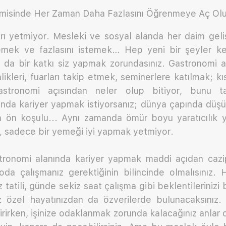
misinde Her Zaman Daha Fazlasını Öğrenmeye Aç Ol
arı yetmiyor. Mesleki ve sosyal alanda her daim geli
mek ve fazlasını istemek… Hep yeni bir şeyler ke
a da bir katkı siz yapmak zorundasınız. Gastronomi 
nlikleri, fuarları takip etmek, seminerlere katılmak; 
tronomi açısından neler olup bitiyor, bunu tak
ında kariyer yapmak istiyorsanız; dünya çapında dü
ın ön koşulu... Aynı zamanda ömür boyu yaratıcılık 
, sadece bir yemeği iyi yapmak yetmiyor.
onomi alanında kariyer yapmak maddi açıdan cazip
a çalışmanız gerektiğinin bilincinde olmalısınız. H
z tatili, günde sekiz saat çalışma gibi beklentilerinizi
z özel hayatınızdan da özverilerde bulunacaksınız. 
rirken, işinize odaklanmak zorunda kalacağınız anlar 