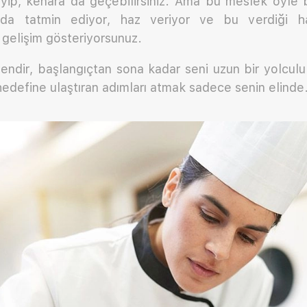
ip, kenara da geçebilirsiniz. Ama bu meslek öyle bi
da tatmin ediyor, haz veriyor ve bu verdiği haz
gelişim gösteriyorsunuz.
endir, başlangıçtan sona kadar seni uzun bir yolcul
hedefine ulaştıran adımları atmak sadece senin elind