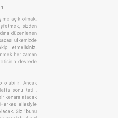
un
şime açık olmak,
şfetmek, sizden
adına düzenlenen
kısacası ülkemizde
ip etmelisiniz.
şünmek her zaman
yetisinin devrede
 olabilir. Ancak
afta sonu tatili,
 bir kenara atacak
Herkes ailesiyle
olacak. Siz “bunu