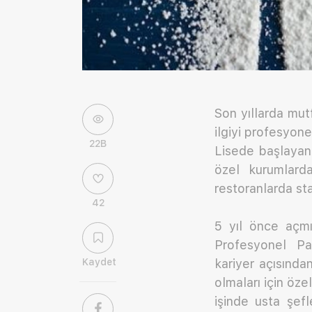
Son yıllarda mut
ilgiyi profesyone
22B
Lisede başlayan
özel kurumlarda
restoranlarda sta
42
5 yıl önce açmı
Profesyonel Pas
Kaydet
kariyer açısınd
olmaları için öz
işinde usta şef