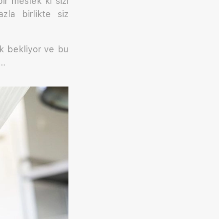
r meslek ki sizi
la birlikte siz
uk bekliyor ve bu
e…