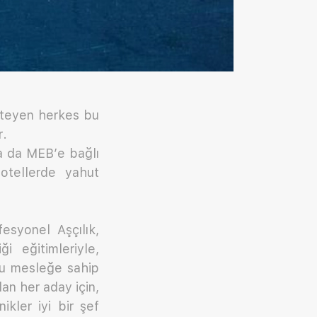
isteyen herkes bu
r.
a da MEB’e bağlı
otellerde yahut
syonel Aşçılık,
i eğitimleriyle,
bu mesleğe sahip
an her aday için,
ikler iyi bir şef