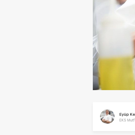
Eyüp Ke
EKS Mutf