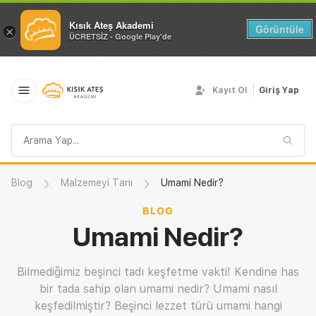
Kısık Ateş Akademi
Görüntüle
×
ÜCRETSİZ - Google Play'de
Kayıt Ol
Giriş Yap
Arama
sorgusu
Blog
Malzemeyi Tanı
Umami Nedir?
BLOG
Umami Nedir?
Bilmediğimiz beşinci tadı keşfetme vakti! Kendine has
bir tada sahip olan umami nedir? Umami nasıl
keşfedilmiştir? Beşinci lezzet türü umami hangi