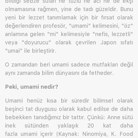
bildiği sebze suları ne tuzlu ne acı ne de ekşi
olmamasına rağmen, yine de tadı güzeldir. Bunu
yeni bir lezzet tanımlamak için bir fırsat olarak
değerlendiren profesör, "umami" kelimesini, "öz"
anlamına gelen "mi" kelimesiyle "nefis, lezzetli"
veya "doyurucu" olarak çevrilen Japon sıfatı
"umai" ile birleştirir.
O zamandan beri umami sadece mutfakları değil
aynı zamanda bilim dünyasını da fetheder.
Peki, umami nedir?
Umami henüz kısa bir süredir bilimsel olarak
beşinci tat duygusu olarak kabul edilse de daha
bebekken tanıdığımız bir tattır. Çünkü: Anne sütü
inek sütünden yaklaşık 20 kat daha
fazla umami içerir (Kaynak: Ninomiya, K. Food