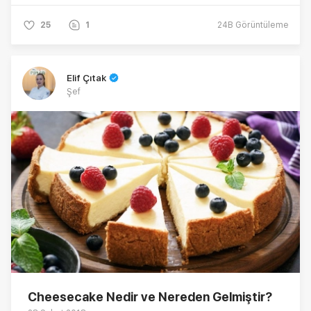
25
1
24B
Görüntüleme
Elif Çıtak
Şef
Cheesecake Nedir ve Nereden Gelmiştir?