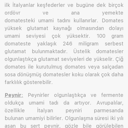
ilk İtalyanlar keşfederler ve bugüne dek birçok
ordövr ve ana yemekte
domatesteki umami tadını kullanırlar. Domates
yüksek glutamat kaynağı olmasından dolayı
umami seviyesi çok yüksektir. 100 gram
domateste yaklaşık 246 miligram serbest
glutamat bulunmaktadır. Üstelik domatesler
olgunlaştıkça glutamat seviyeleri de yükselir. Çiğ
domates ile kurutulmuş domates veya salçadan
sosa dönüşmüş domatesler koku olarak çok daha
farklılık gösterebilir.
Peynir
:
Peynirler olgunlaştıkça ve fermente
oldukça umami tadı da artıyor.
Avrupalılar,
özellikle İtalyan peyniri parmesanda
bulunan umamiyi bilirler. Olgunlaşma süresi iki yılı
aşan bu sert peynir, gözle bile görülebilen