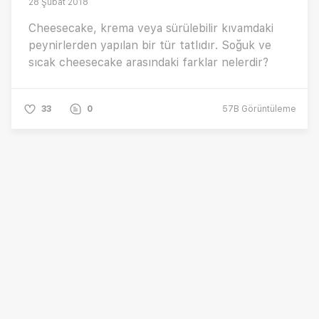
28 Şubat 2018
Cheesecake, krema veya sürülebilir kıvamdaki
peynirlerden yapılan bir tür tatlıdır. Soğuk ve
sıcak cheesecake arasındaki farklar nelerdir?
33
0
57B
Görüntüleme