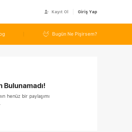
Kayıt Ol
Giriş Yap
og
Bugün Ne Pişirsem?
m Bulunamadı!
nın henüz bir paylaşımı
.