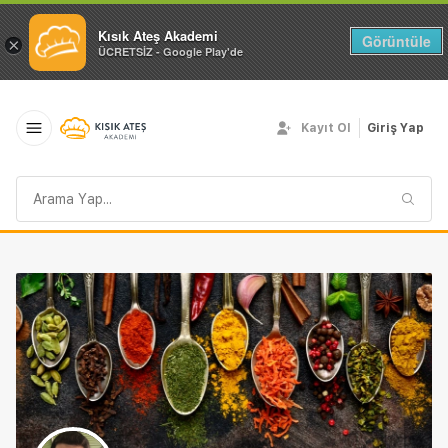
Kısık Ateş Akademi
Görüntüle
×
ÜCRETSİZ - Google Play'de
Kayıt Ol
Giriş Yap
Arama
sorgusu