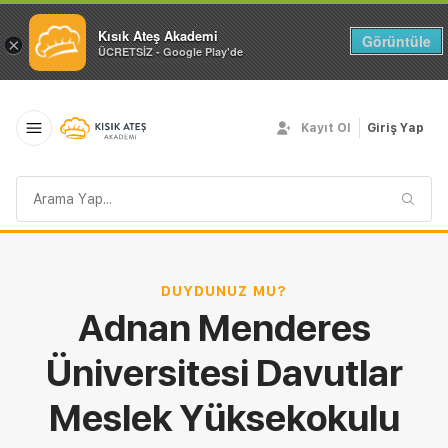
Kısık Ateş Akademi
Görüntüle
×
ÜCRETSİZ - Google Play'de
Kayıt Ol
Giriş Yap
Arama
sorgusu
DUYDUNUZ MU?
Adnan Menderes
Üniversitesi Davutlar
Meslek Yüksekokulu