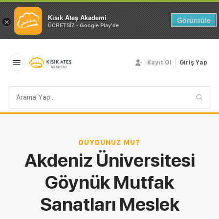
Kısık Ateş Akademi
Görüntüle
×
ÜCRETSİZ - Google Play'de
Kayıt Ol
Giriş Yap
Arama
sorgusu
DUYDUNUZ MU?
Akdeniz Üniversitesi
Göynük Mutfak
Sanatları Meslek