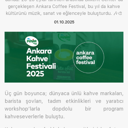
gerçekleşen Ankara Coffee Festival, bu yıl da kahve
kültürünü müzik, sanat ve eğlenceyle buluşturdu. 🎶🎨
01.10.2025
Üç gün boyunca; dünyaca ünlü kahve markaları,
barista şovları, tadım etkinlikleri ve yaratıcı
workshop’larla dopdolu bir program
kahveseverlerle buluştu.