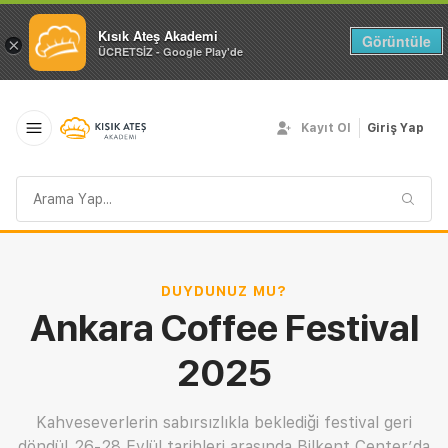
Kısık Ateş Akademi
Görüntüle
×
ÜCRETSİZ - Google Play'de
Kayıt Ol
Giriş Yap
Arama
sorgusu
DUYDUNUZ MU?
Ankara Coffee Festival
2025
Kahveseverlerin sabırsızlıkla beklediği festival geri
döndü! 26-28 Eylül tarihleri arasında Bilkent Center’da