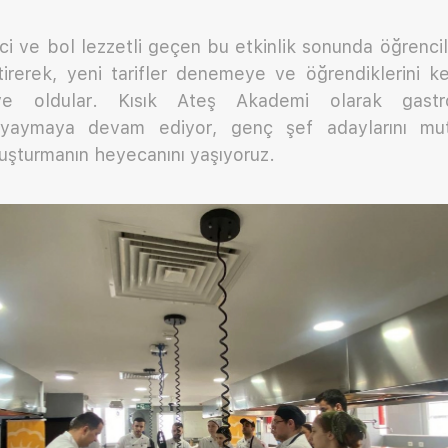
ici ve bol lezzetli geçen bu etkinlik sonunda öğrenci
ştirerek, yeni tarifler denemeye ve öğrendiklerini k
ve oldular. Kısık Ateş Akademi olarak gastro
e yaymaya devam ediyor, genç şef adaylarını mutf
uluşturmanın heyecanını yaşıyoruz.