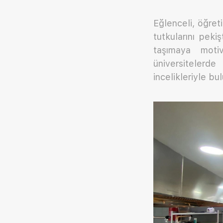
Eğlenceli, öğret
tutkularını peki
taşımaya moti
üniversitelerd
incelikleriyle b