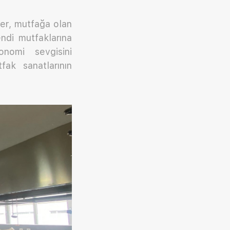
ler, mutfağa olan
endi mutfaklarına
nomi sevgisini
ak sanatlarının