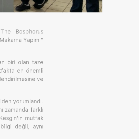
l The Bosphorus
 Makarna Yapımı"
n biri olan taze
utfakta en önemli
lendirilmesine ve
niden yorumlandı.
nı zamanda farklı
 Kesgin’in mutfak
bilgi değil, aynı