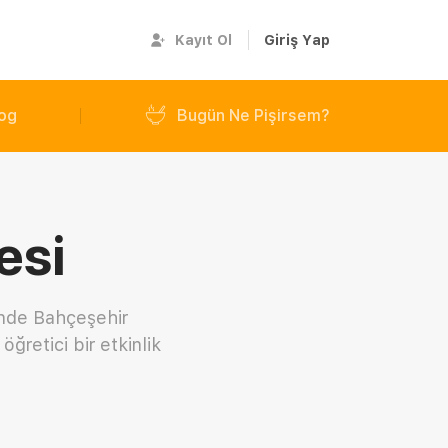
Kayıt Ol
Giriş Yap
og
Bugün Ne Pişirsem?
esi
inde Bahçeşehir
öğretici bir etkinlik