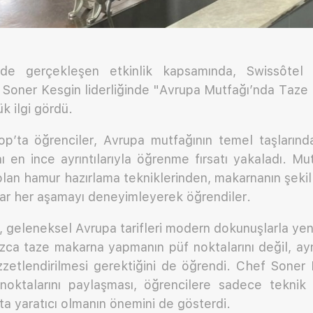
nde gerçekleşen etkinlik kapsamında, Swissôte
i Soner Kesgin liderliğinde "Avrupa Mutfağı’nda Taze
 ilgi gördü.
p’ta öğrenciler, Avrupa mutfağının temel taşlarında
 en ince ayrıntılarıyla öğrenme fırsatı yakaladı. M
 olan hamur hazırlama tekniklerinden, makarnanın şekil
dar her aşamayı deneyimleyerek öğrendiler.
, geleneksel Avrupa tarifleri modern dokunuşlarla ye
ızca taze makarna yapmanın püf noktalarını değil, ay
ezzetlendirilmesi gerektiğini de öğrendi. Chef Soner
 noktalarını paylaşması, öğrencilere sadece teknik 
 yaratıcı olmanın önemini de gösterdi.