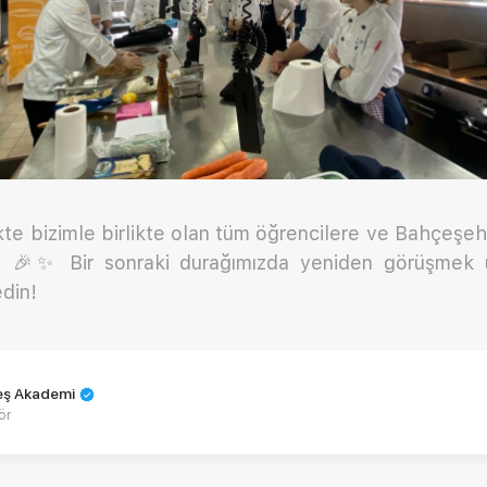
ikte bizimle birlikte olan tüm öğrencilere ve Bahçeşeh
! 🎉✨ Bir sonraki durağımızda yeniden görüşmek ü
din!
teş Akademi
ör