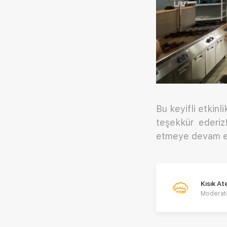
Bu keyifli etkinl
teşekkür ederiz
etmeye devam e
Kısık A
Moderat