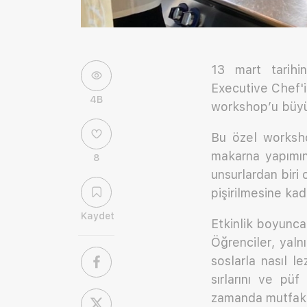
13 mart tarihi
Executive Chef'
4B
workshop’u büyük
Bu özel worksho
makarna yapımını
8
unsurlardan biri
pişirilmesine ka
Kaydet
Etkinlik boyunca
Öğrenciler, yaln
soslarla nasıl l
sırlarını ve püf
zamanda mutfakta