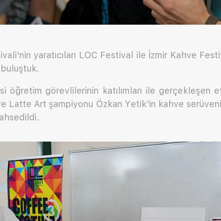
vali'nin yaratıcıları LOC Festival ile İzmir Kahve Fest
 buluştuk.
i öğretim görevlilerinin katılımları ile gerçekleşen e
ye Latte Art şampiyonu Özkan Yetik'in kahve serüven
ahsedildi.