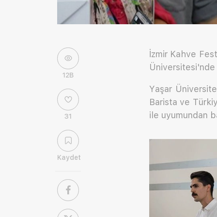
İzmir Kahve Festi
Üniversitesi'nde
12B
Yaşar Üniversites
Barista ve Türki
ile uyumundan b
31
Kaydet