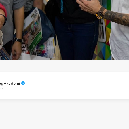
teş Akademi
ör