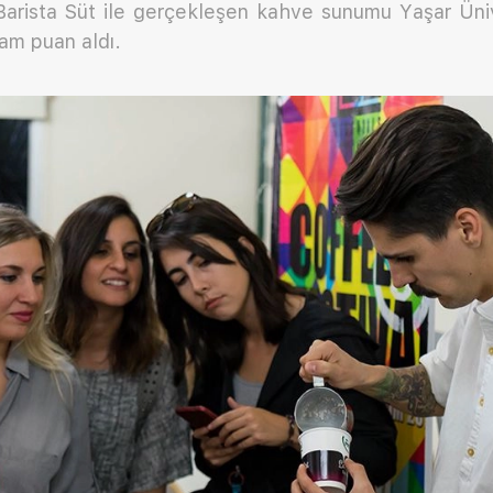
 Barista Süt ile gerçekleşen kahve sunumu Yaşar Üniv
tam puan aldı.