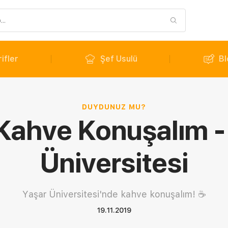
ifler
Şef Usulü
Bl
DUYDUNUZ MU?
 Kahve Konuşalım -
Üniversitesi
Yaşar Üniversitesi'nde kahve konuşalım! ☕
19.11.2019