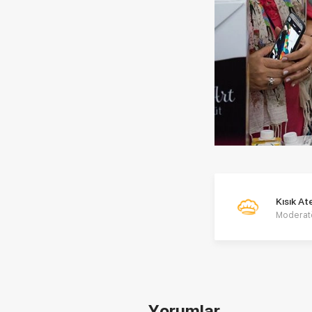
Kısık A
Moderat
Yorumlar