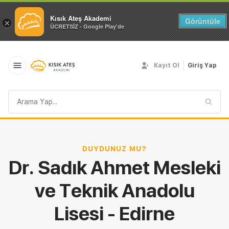
Kısık Ateş Akademi
Görüntüle
×
ÜCRETSİZ - Google Play'de
Kayıt Ol
Giriş Yap
Arama
sorgusu
DUYDUNUZ MU?
Dr. Sadık Ahmet Mesleki
ve Teknik Anadolu
Lisesi - Edirne