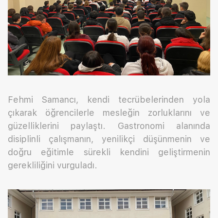
Fehmi Samancı, kendi tecrübelerinden yola
çıkarak öğrencilerle mesleğin zorluklarını ve
güzelliklerini paylaştı. Gastronomi alanında
disiplinli çalışmanın, yenilikçi düşünmenin ve
doğru eğitimle sürekli kendini geliştirmenin
gerekliliğini vurguladı.