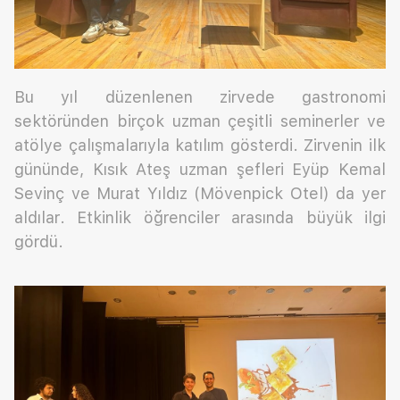
Bu yıl düzenlenen zirvede gastronomi
sektöründen birçok uzman çeşitli seminerler ve
atölye çalışmalarıyla katılım gösterdi. Zirvenin ilk
gününde, Kısık Ateş uzman şefleri Eyüp Kemal
Sevinç ve Murat Yıldız (Mövenpick Otel) da yer
aldılar. Etkinlik öğrenciler arasında büyük ilgi
gördü.