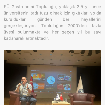
EÜ Gastronomi Topluluğu, yaklaşık 3,5 yıl önce
üniversitenin tadı tuzu olmak için çıktıkları yolda
kuruldukları günden beri hayallerini
gerçekleştiriyor. Topluluğun 2000'den fazla
üyesi bulunmakta ve her geçen yıl bu sayı
katlanarak artmaktadır.