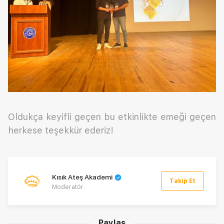
Oldukça keyifli geçen bu etkinlikte emeği geçen
herkese teşekkür ederiz!
Kısık Ateş Akademi
Takip Et
Moderatör
Paylaş