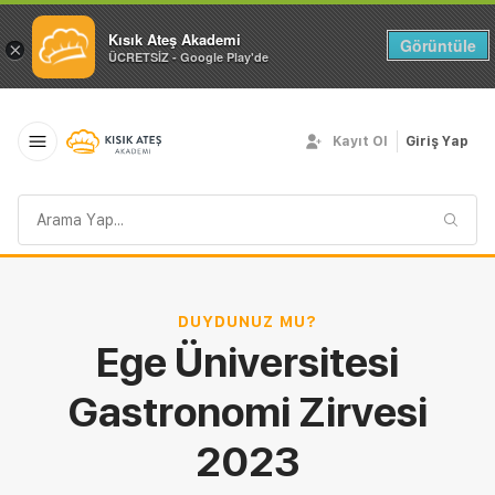
Kısık Ateş Akademi
Görüntüle
×
ÜCRETSİZ - Google Play'de
Kayıt Ol
Giriş Yap
Arama
sorgusu
DUYDUNUZ MU?
Ege Üniversitesi
Gastronomi Zirvesi
2023