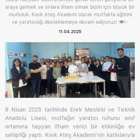
araya gelmek ve onlara ilham olmak bizim için büyük bir
mutluluk. Kısık Ateş Akademi olarak mutfakta eğitimi
ve yaratıcılığı desteklemeye devam ediyoruz! 🍽️✨
11.04.2025
9 Nisan 2025 tarihinde Erek Mesleki ve Teknik
Anadolu Lisesi, mutfağın yaratıcı ruhunu sınıf
ortamına taşıyan ilham verici bir etkinliğe ev
sahipliği yaptı. Kısık Ateş Akademi’nin katkılarıyla