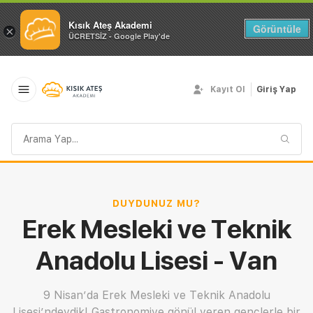
Kısık Ateş Akademi
Görüntüle
×
ÜCRETSİZ - Google Play'de
Kayıt Ol
Giriş Yap
Arama
sorgusu
DUYDUNUZ MU?
Erek Mesleki ve Teknik
Anadolu Lisesi - Van
9 Nisan’da Erek Mesleki ve Teknik Anadolu
Lisesi’ndeydik! Gastronomiye gönül veren gençlerle bir