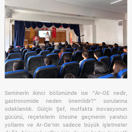
Seminerin ikinci bölümünde ise “Ar-GE nedir,
gastronomide neden önemlidir?” sorularına
odaklanıldı. Gülçin Şef, mutfakta inovasyonun
gücünü, reçetelerin ötesine geçmenin yaratıcı
yollarını ve Ar-Ge’nin sadece büyük işletmeler