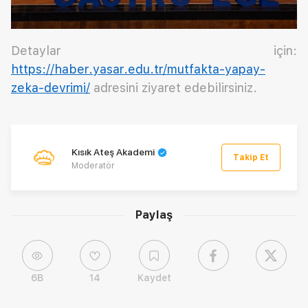
Detaylar için:
https://haber.yasar.edu.tr/mutfakta-yapay-
zeka-devrimi/
adresini ziyaret edebilirsiniz.
Kısık Ateş Akademi
Takip Et
Moderatör
Paylaş
6B
14
Kaydet