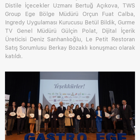
Distile İçecekler Uzmanı Bertuğ Açıkova, TWS
Group Ege Bölge Müdürü Orçun Fuat Calba,
Ingredy Uygulaması Kurucusu Betül Bildik, Gurme
TV Genel Müdürü Gülçin Polat, Dijital İçerik
Üreticisi Deniz Sarıhanlıoğlu, Le Petit Restoran
Satış Sorumlusu Berkay Bozaklı konuşmacı olarak
katıldı.