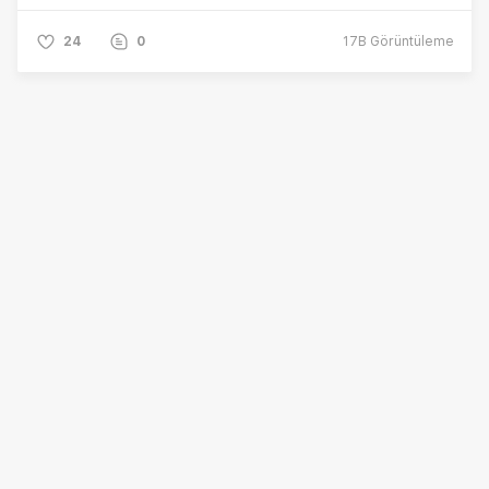
24
0
17B
Görüntüleme