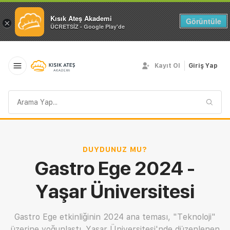
Kısık Ateş Akademi
Görüntüle
×
ÜCRETSİZ - Google Play'de
Kayıt Ol
Giriş Yap
Arama
sorgusu
DUYDUNUZ MU?
Gastro Ege 2024 -
Yaşar Üniversitesi
Gastro Ege etkinliğinin 2024 ana teması, "Teknoloji"
üzerine yoğunlaştı. Yaşar Üniversitesi'nde düzenlenen