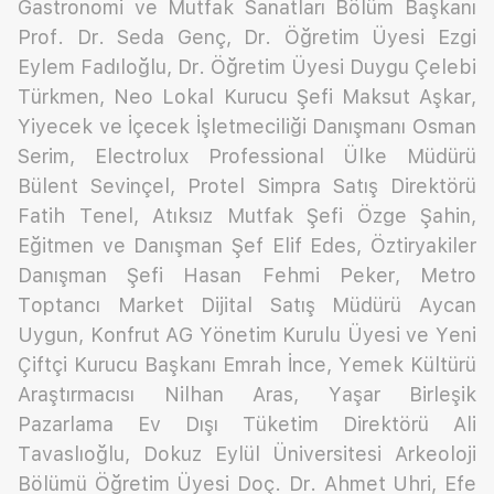
Gastronomi ve Mutfak Sanatları Bölüm Başkanı
Prof. Dr. Seda Genç, Dr. Öğretim Üyesi Ezgi
Eylem Fadıloğlu, Dr. Öğretim Üyesi Duygu Çelebi
Türkmen, Neo Lokal Kurucu Şefi Maksut Aşkar,
Yiyecek ve İçecek İşletmeciliği Danışmanı Osman
Serim, Electrolux Professional Ülke Müdürü
Bülent Sevinçel, Protel Simpra Satış Direktörü
Fatih Tenel, Atıksız Mutfak Şefi Özge Şahin,
Eğitmen ve Danışman Şef Elif Edes, Öztiryakiler
Danışman Şefi Hasan Fehmi Peker, Metro
Toptancı Market Dijital Satış Müdürü Aycan
Uygun, Konfrut AG Yönetim Kurulu Üyesi ve Yeni
Çiftçi Kurucu Başkanı Emrah İnce, Yemek Kültürü
Araştırmacısı Nilhan Aras, Yaşar Birleşik
Pazarlama Ev Dışı Tüketim Direktörü Ali
Tavaslıoğlu, Dokuz Eylül Üniversitesi Arkeoloji
Bölümü Öğretim Üyesi Doç. Dr. Ahmet Uhri, Efe