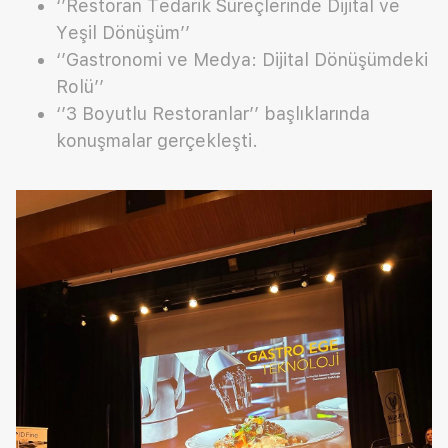
‘’Restoran Tedarik Süreçlerinde Dijital ve
Yeşil Dönüşüm’’
‘’Gastronomi ve Medya: Dijital Dönüşümdeki
Rolü’’
‘’3 Boyutlu Restoranlar’’ başlıklarında
konuşmalar gerçekleşti.