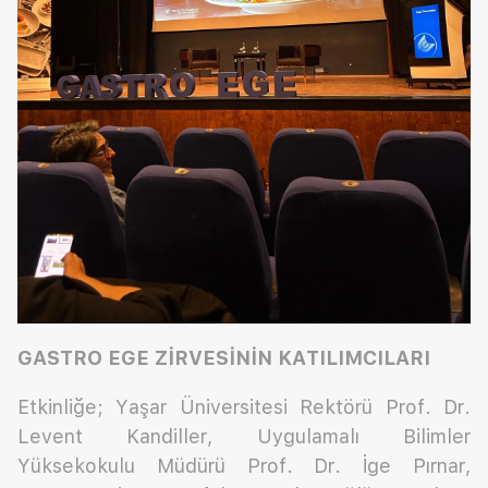
GASTRO EGE ZİRVESİNİN KATILIMCILARI
Etkinliğe; Yaşar Üniversitesi Rektörü Prof. Dr.
Levent Kandiller, Uygulamalı Bilimler
Yüksekokulu Müdürü Prof. Dr. İge Pırnar,