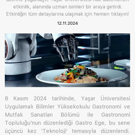
etkinlik, alanında uzman isimleri bir araya getirdi.
Etkinliğin tüm detaylarına ulaşmak için hemen tıklayın!
12.11.2024
8 Kasım 2024 tarihinde, Yaşar Üniversitesi
Uygulamalı Bilimler Yüksekokulu Gastronomi ve
Mutfak Sanatları Bölümü ile Gastronomi
Topluluğu'nun düzenlediği Gastro Ege, bu sene
üçüncü kez ‘Teknoloji’ temasıyla düzenlendi.