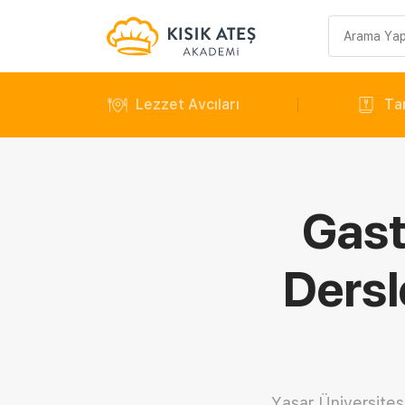
Arama
sorgusu
Lezzet Avcıları
Tar
Gast
Dersl
Yaşar Üniversitesi