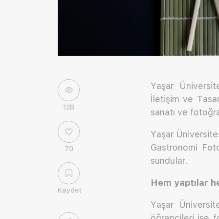
Yaşar Üniversit
İletişim ve Tasa
12B
sanatı ve fotoğra
Yaşar Üniversite
Gastronomi Fotoğ
70
sundular.
Hem yaptılar he
Kaydet
Yaşar Üniversit
öğrencileri ise 