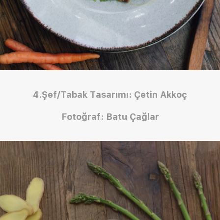
4.Şef/Tabak Tasarımı: Çetin Akkoç
Fotoğraf: Batu Çağlar