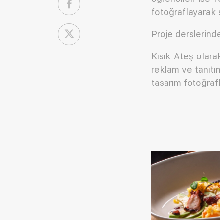
fotoğraflayarak s
Proje derslerind
Kısık Ateş olara
reklam ve tanıtım
tasarım fotoğrafl