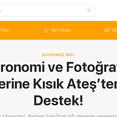
ifler
Şef Usulü
Bl
DUYDUNUZ MU?
ronomi ve Fotoğraf
erine Kısık Ateş’t
Destek!
 öğrencileri, Reklam Fotoğrafçılığı dersinde yetenekler