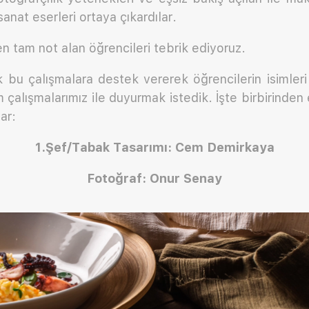
anat eserleri ortaya çıkardılar.
en tam not alan öğrencileri tebrik ediyoruz.
k bu çalışmalara destek vererek öğrencilerin isimleri i
 çalışmalarımız ile duyurmak istedik. İşte birbirinden 
ar:
1.Şef/Tabak Tasarımı: Cem Demirkaya
Fotoğraf: Onur Senay