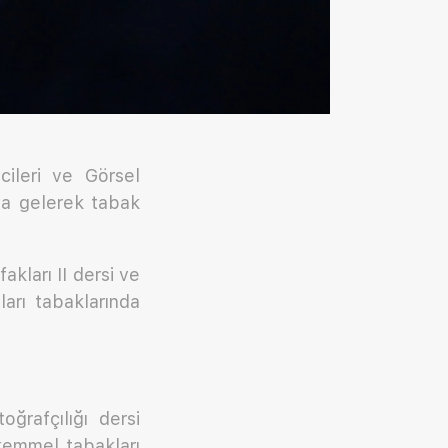
ileri ve Görsel
aya gelerek tabak
kları II dersi ve
ları tabaklarında
ğrafçılığı dersi
ükemmel tabakları