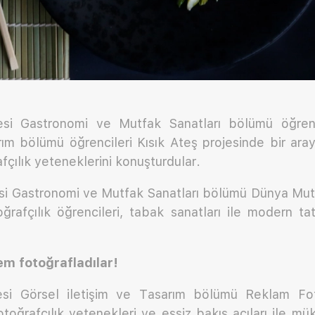
esi Gastronomi ve Mutfak Sanatları bölümü öğrenc
rım bölümü öğrencileri Kısık Ateş projesinde bir ar
fçılık yeteneklerini konuşturdular.
si Gastronomi ve Mutfak Sanatları bölümü Dünya Mutfa
rafçılık öğrencileri, tabak sanatları ile modern tat
m fotoğrafladılar!
esi Görsel iletişim ve Tasarım bölümü Reklam Foto
fotoğrafçılık yetenekleri ve eşsiz bakış açıları ile m