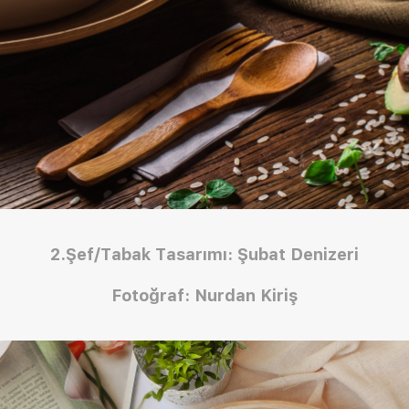
2.Şef/Tabak Tasarımı: Şubat Denizeri
Fotoğraf: Nurdan Kiriş