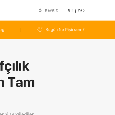
Kayıt Ol
Giriş Yap
og
Bugün Ne Pişirsem?
çılık
en Tam
ini sergilediler...