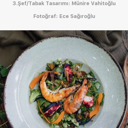
3.Şef/Tabak Tasarımı: Münire Vahitoğlu
Fotoğraf: Ece Sağıroğlu