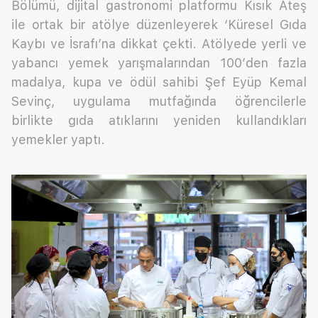
Bölümü, dijital gastronomi platformu Kısık Ateş
ile ortak bir atölye düzenleyerek ‘Küresel Gıda
Kaybı ve İsrafı’na dikkat çekti. Atölyede yerli ve
yabancı yemek yarışmalarından 100’den fazla
madalya, kupa ve ödül sahibi Şef Eyüp Kemal
Sevinç, uygulama mutfağında öğrencilerle
birlikte gıda atıklarını yeniden kullandıkları
yemekler yaptı.