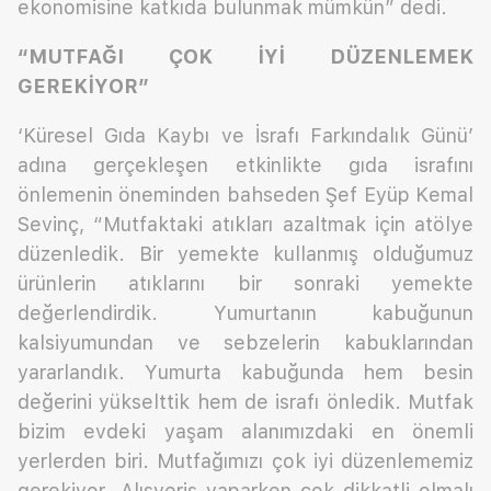
ekonomisine katkıda bulunmak mümkün” dedi.
“MUTFAĞI ÇOK İYİ DÜZENLEMEK
GEREKİYOR”
‘Küresel Gıda Kaybı ve İsrafı Farkındalık Günü’
adına gerçekleşen etkinlikte gıda israfını
önlemenin öneminden bahseden Şef Eyüp Kemal
Sevinç, “Mutfaktaki atıkları azaltmak için atölye
düzenledik. Bir yemekte kullanmış olduğumuz
ürünlerin atıklarını bir sonraki yemekte
değerlendirdik. Yumurtanın kabuğunun
kalsiyumundan ve sebzelerin kabuklarından
yararlandık. Yumurta kabuğunda hem besin
değerini yükselttik hem de israfı önledik. Mutfak
bizim evdeki yaşam alanımızdaki en önemli
yerlerden biri. Mutfağımızı çok iyi düzenlememiz
gerekiyor. Alışveriş yaparken çok dikkatli olmalı