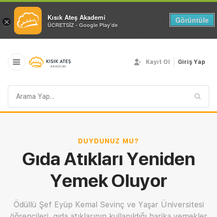
Kısık Ateş Akademi
Görüntüle
×
ÜCRETSİZ - Google Play'de
Kayıt Ol
Giriş Yap
Arama
sorgusu
DUYDUNUZ MU?
Gıda Atıkları Yeniden
Yemek Oluyor
Ödüllü Şef Eyüp Kemal Sevinç ve Yaşar Üniversitesi
öğrencileri, gıda atıklarının kullanıldığı harika yemekler