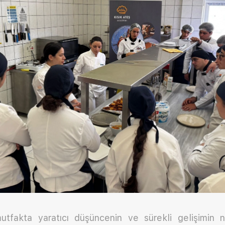
utfakta yaratıcı düşüncenin ve sürekli gelişimin 