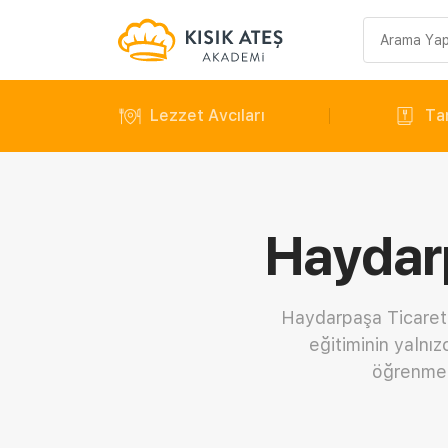
Arama
sorgusu
Lezzet Avcıları
Tar
Haydarp
Haydarpaşa Ticaret 
eğitiminin yalnız
öğrenmen