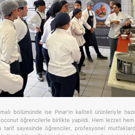
amalı bölümünde ise Pınar’ın kaliteli ürünleriyle haz
i Coconut öğrencilerle birlikte yapıldı. Hem lezzet he
 tarif sayesinde öğrenciler, profesyonel mutfaklarda