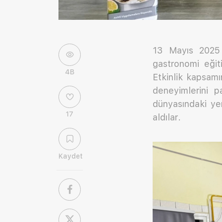
13 Mayıs 2025 t
gastronomi eğit
4B
Etkinlik kapsamı
deneyimlerini p
dünyasındaki yer
17
aldılar.
Kaydet