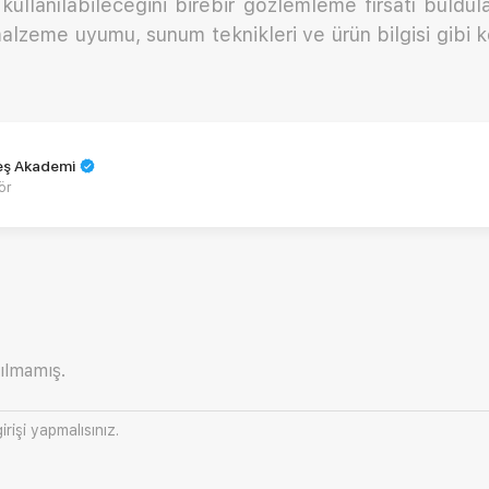
 kullanılabileceğini birebir gözlemleme fırsatı buldu
malzeme uyumu, sunum teknikleri ve ürün bilgisi gibi k
teş Akademi
ör
ılmamış.
irişi
yapmalısınız.