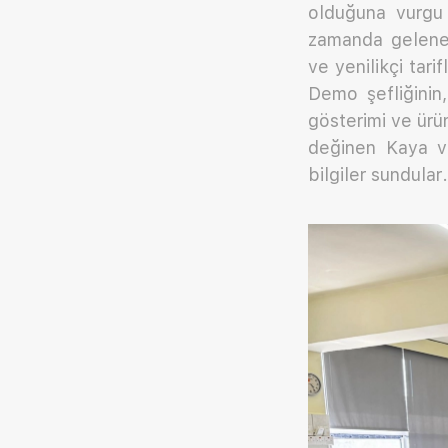
olduğuna vurgu 
zamanda gelenek
ve yenilikçi tar
Demo şefliğinin,
gösterimi ve ürün
değinen Kaya ve
bilgiler sundular.