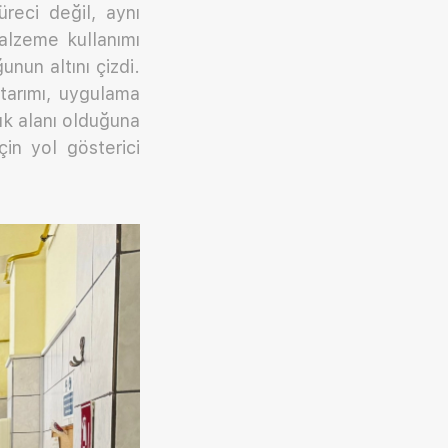
reci değil, aynı
alzeme kullanımı
nun altını çizdi.
ktarımı, uygulama
lık alanı olduğuna
in yol gösterici