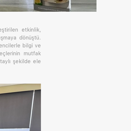
irilen etkinlik,
luşmaya dönüştü.
ncilerle bilgi ve
eçlerinin mutfak
taylı şekilde ele