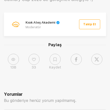
Kısık Ateş Akademi
Takip Et
Moderatör
Paylaş
13B
33
Kaydet
Yorumlar
Bu gönderiye henüz yorum yapılmamış.