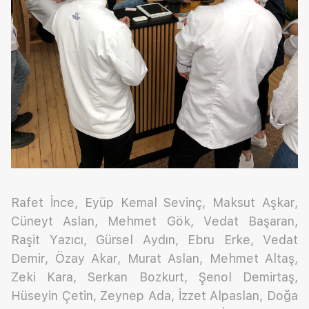
Rafet İnce, Eyüp Kemal Sevinç, Maksut Aşkar,
Cüneyt Aslan, Mehmet Gök, Vedat Başaran,
Raşit Yazıcı, Gürsel Aydın, Ebru Erke, Vedat
Demir, Özay Akar, Murat Aslan, Mehmet Altaş,
Zeki Kara, Serkan Bozkurt, Şenol Demirtaş,
Hüseyin Çetin, Zeynep Ada, İzzet Alpaslan, Doğa