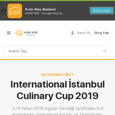
Kısık Ateş Akademi
Görüntüle
×
ÜCRETSİZ - Google Play'de
Kayıt Ol
Giriş Yap
Arama
sorgusu
DUYDUNUZ MU?
International İstanbul
Culinary Cup 2019
3-14 Nisan 2019 Aşçılar Derneği tarafından 8.si
düzenlenen 'Geleneksel Aşçılar ve Tedarikçiler'