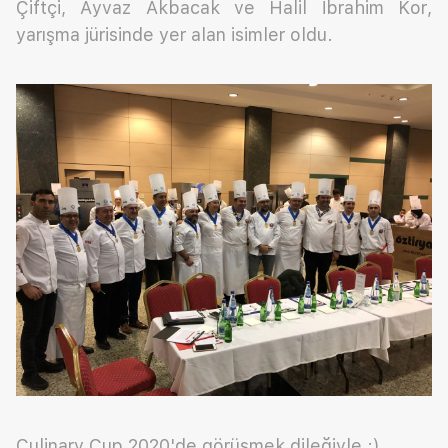
Çiftçi, Ayvaz Akbacak ve Halil İbrahim Kor,
yarışma jürisinde yer alan isimler oldu.
Culinary Cup 2020'de görüşmek dileğiyle :)