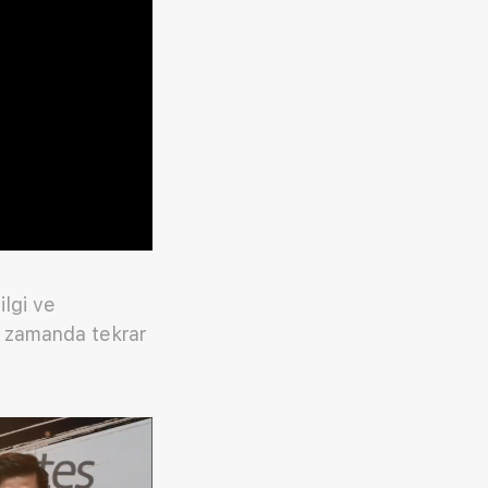
ilgi ve
n zamanda tekrar