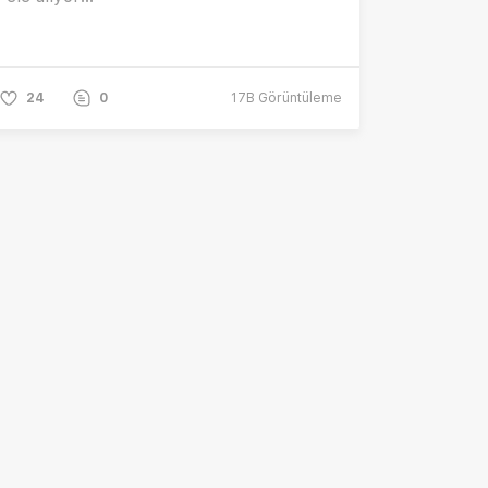
24
0
17B
Görüntüleme