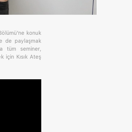
ı Bölümü'ne konuk
rle de paylaşmak
ıca tüm seminer,
ek için Kısık Ateş