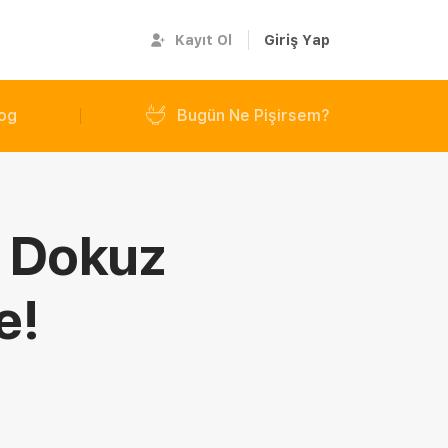
Kayıt Ol
Giriş Yap
og
Bugün Ne Pişirsem?
ı Dokuz
e!