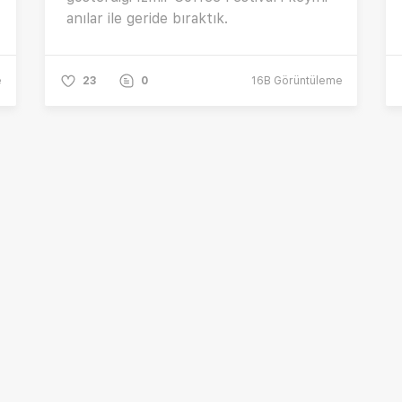
anılar ile geride bıraktık.
e
23
0
16B
Görüntüleme