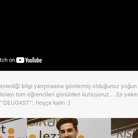
zenlediği bilgi yarışmasına göstermiş olduğunuz yoğun 
 dolayı tüm öğrencileri gönülden kutluyoruz... En yakı
''DEUGAST'', hoşça kalın ;)