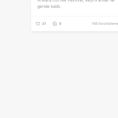
Ankara Coffee Festival, keyifli anılar ile
geride kaldı.
21
0
16B
Görüntülem