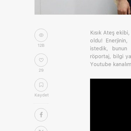
Kısık Ateş ekibi
oldu! Enerjinin
12B
istedik, bunun 
röportaj, bilgi y
Youtube kanalım
29
Kaydet