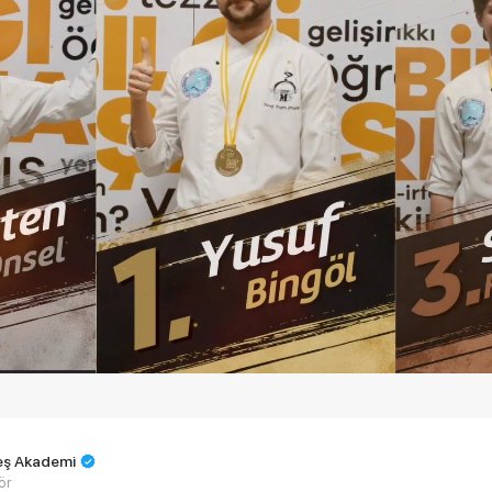
teş Akademi
ör