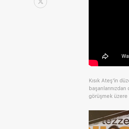
Kısık Ateş'in dü
başarılarınızdan
görüşmek üzere 