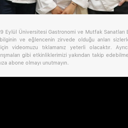
, 9 Eylül Üniversitesi Gastronomi ve Mutfak Sanatlar
, bilginin ve eğlencenin zirvede olduğu anları sizle
için videomuzu tıklamanız yeterli olacaktır. Ayr
arışmaları gibi etkinliklerimizi yakından takip edebilm
ıza abone olmayı unutmayın.