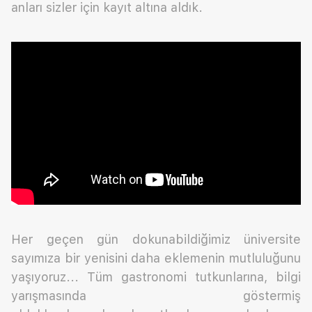
anları sizler için kayıt altına aldık.
Her geçen gün dokunabildiğimiz üniversite
sayımıza bir yenisini daha eklemenin mutluluğunu
yaşıyoruz... Tüm gastronomi tutkunlarına, bilgi
yarışmasında göstermiş