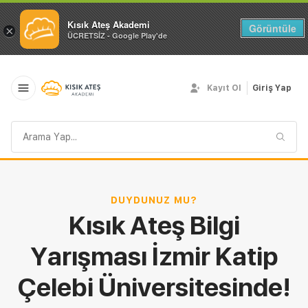
Kısık Ateş Akademi
Görüntüle
×
ÜCRETSİZ - Google Play'de
Kayıt Ol
Giriş Yap
Arama
sorgusu
DUYDUNUZ MU?
Kısık Ateş Bilgi
Yarışması İzmir Katip
Çelebi Üniversitesinde!