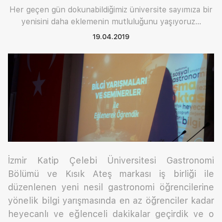
Her geçen gün dokunabildiğimiz üniversite sayımıza bir
yenisini daha eklemenin mutluluğunu yaşıyoruz...
19.04.2019
İzmir Katip Çelebi Üniversitesi Gastronomi
Bölümü ve Kısık Ateş markası iş birliği ile
düzenlenen yeni nesil gastronomi öğrencilerine
yönelik bilgi yarışmasında en az öğrenciler kadar
heyecanlı ve eğlenceli dakikalar geçirdik ve o