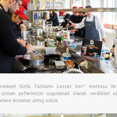
eneksel Sütlü Tatlıların Lezzet Sırrı'' mottosu ile 
uzman şeflerimizin uygulamalı olarak verdikleri e
telere imzamızı atmış olduk.