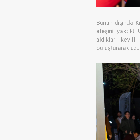
Bunun dışında Kı
ateşini yaktık
aldıkları keyif
buluşturarak uzu