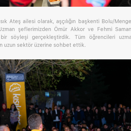
sık Ateş ailesi olarak, aşçılığın başkenti Bolu/Men
! Uzman şeflerimizden Ömür Akkor ve Fehmi Samanc
li bir söyleşi gerçekleştirdik. Tüm öğrencileri uzma
n uzun sektör üzerine sohbet ettik.