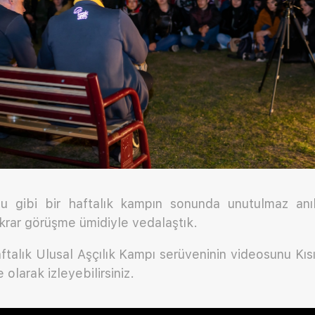
 gibi bir haftalık kampın sonunda unutulmaz anılar
krar görüşme ümidiyle vedalaştık.
haftalık Ulusal Aşçılık Kampı serüveninin videosunu K
olarak izleyebilirsiniz.