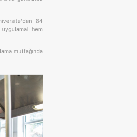
iversite'den 84
m uygulamalı hem
ulama mutfağında