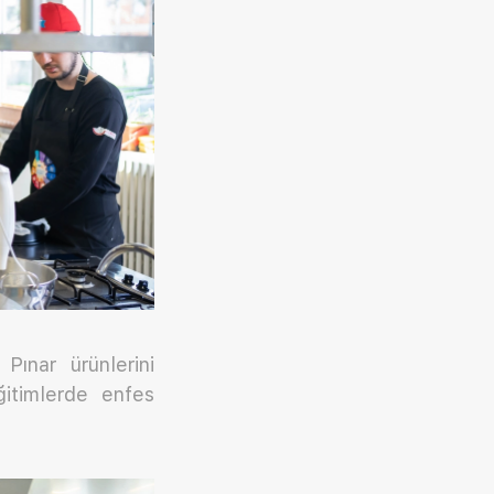
Pınar ürünlerini
ğitimlerde enfes