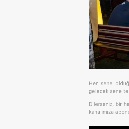
Her sene olduğu
gelecek sene te
Dilerseniz, bir 
kanalımıza abone 