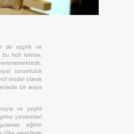
de de aşçılık ve
bu hızlı talebe,
ık verememektedir.
syal sorumluluk
 rol model olarak
amlarda bir araya
uyla ve çeşitli
şirme yöntemleri
ulamalı eğitim
ve ülke genelinde