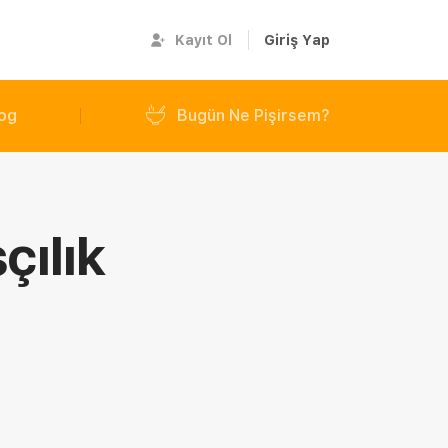
Kayıt Ol
Giriş Yap
og
Bugün Ne Pişirsem?
çılık