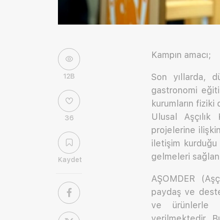
Kampın amacı;
Son yıllarda, d
12B
gastronomi eğit
kurumların fiziki
Ulusal Aşçılık
36
projelerine iliş
iletişim kurduğu
gelmeleri sağla
Kaydet
AŞOMDER (Aşçıl
paydaş ve deste
ve ürünlerle 
verilmektedir. B