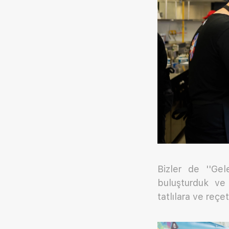
Bizler de ''Gel
buluşturduk ve 
tatlılara ve reçe