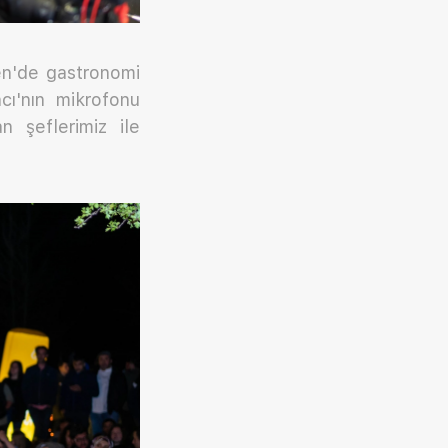
gen'de gastronomi
ı'nın mikrofonu
n şeflerimiz ile