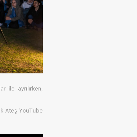
 ile ayrılırken,
ısık Ateş YouTube