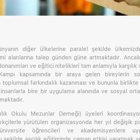
ünyanın diğer ülkelerine paralel şekilde ülkemiz
imi alanlarına talep günden güne artmaktadır. Ancak 
 donanımları ve eğitici nitelikleri tam anlamıyla karşıl
 Kampı kapsamında bir araya gelen bireylerin so
kin toplumsal farkındalık kazanması ve bununla birlikte
 insanlarla bire bir uygulama alanında ve sosyal ort
nmaktadır.
ık Okulu Mezunlar Derneği) üyeleri koordinasyon
kçilerle yürütülen organizasyonda her yıl değişik pi
üniversite öğrencileri ve akademisyenlere uyg
u şekilde aşçılık eğitiminde çarpan etkisi yaratmak 